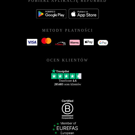
POBIERZ APLIKACJĘ REFURBED
METODY PŁATNOŚCI
OCEN KLIENTÓW
Trustpilot
TrustScore
4.6
205403
ocen klientów