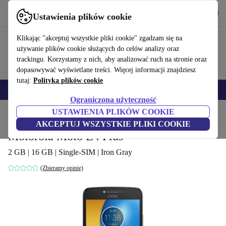
Pobierz aplikację
Pobierz
Ustawienia plików cookie
Korzystaj z refurbed szybko i łatwo
Klikając "akceptuj wszystkie pliki cookie" zgadzam się na
używanie plików cookie służących do celów analizy oraz
trackingu. Korzystamy z nich, aby analizować ruch na stronie oraz
dopasowywać wyświetlane treści. Więcej informacji znajdziesz
tutaj:
Polityka plików cookie
Smartfony
Laptopy
Tablety
Smartwatche
Akcesoria
Słuchawki
Ograniczona użyteczność
USTAWIENIA PLIKÓW COOKIE
Strona główna
Produkty
Telefony i smartfony
Telefony Motorola
AKCEPTUJ WSZYSTKIE PLIKI COOKIE
Motorola Moto E4 Plus
2 GB | 16 GB | Single-SIM | Iron Gray
(Zbieramy opinie)