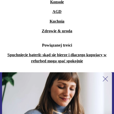
Konsole
AGD
Kuchnia
Zdrowie & uroda
Powiązanej treści
Spuchnięcie baterii: skąd się bierze i dlaczego kupujący w
refurbed mogą spać spokojnie
Zapisz się na nasz newsletter!
Nie przegap żadnej oferty.