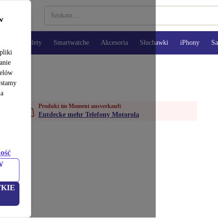
w
opy
Tablety
Smartwatche
Akcesoria
Słuchawki
iPhony
S
pliki
anie
celów
ystamy
na
Produkt im Moment ausverkauft
Entdecke mehr Telefony Motorola
ość
W
KIE