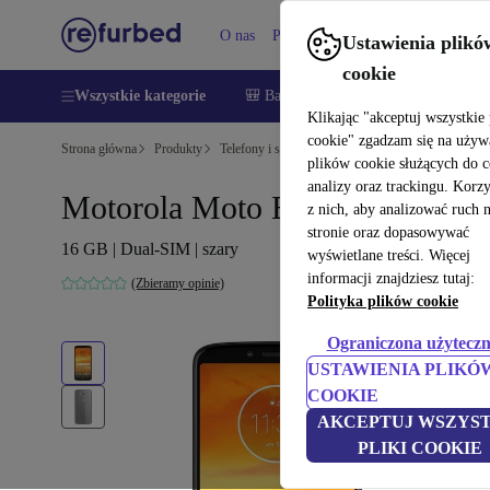
O nas
Pomoc
Ustawienia plikó
cookie
Wszystkie kategorie
🎒 Back to school
Smartfony
Lapt
Klikając "akceptuj wszystkie 
cookie" zgadzam się na używ
Strona główna
Produkty
Telefony i smartfony
Telefony Motorola
plików cookie służących do 
analizy oraz trackingu. Korz
Motorola Moto E5 Plus
z nich, aby analizować ruch 
stronie oraz dopasowywać
16 GB | Dual-SIM | szary
wyświetlane treści. Więcej
informacji znajdziesz tutaj:
(Zbieramy opinie)
Polityka plików cookie
Ograniczona użyteczn
USTAWIENIA PLIKÓ
COOKIE
AKCEPTUJ WSZYST
PLIKI COOKIE