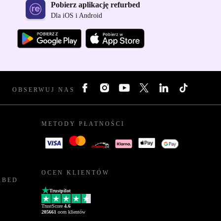
Pobierz aplikację refurbed
Dla iOS i Android
OBSERWUJ NAS
METODY PŁATNOŚCI
OCEN KLIENTÓW
RBED
Trustpilot
TrustScore
4.6
205661
ocen klientów