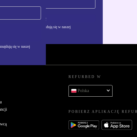
Zarejestruj się
żywania danych osobowych znajdują się w naszej
najdują się w naszej
REFURBED W
Polska
u
ncji
POBIERZ APLIKACJĘ REFU
awcą