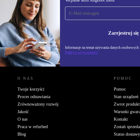
Verpasse kein Angebot mehr
Zapisz się na nasz
newsletter!
Nie przegap żadnej oferty.
Informacje na temat u
Polityce prywatności
Zarejestruj się
Informacje na temat używania danych osobowych z
Polityce prywatności
REFURBED POLSKA - RETHINK NEW.
O NAS
POMOC
Twoje korzyści
Pomoc
Proces odnawiania
Stan urządzeń
Zrównoważony rozwój
Zwrot produkt
Jakość
Warunki gwara
O nas
Kontakt
Praca w refurbed
Zostań sprzed
Blog
Status dostawy