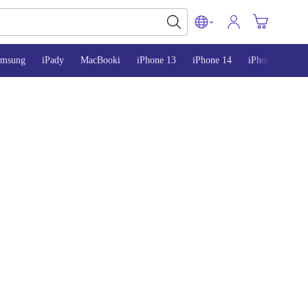
amsung
iPady
MacBooki
iPhone 13
iPhone 14
iPhone 15