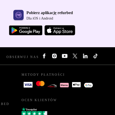
Pobierz aplikację refurbed
Dla iOS i Android
OBSERWUJ NAS
METODY PŁATNOŚCI
OCEN KLIENTÓW
RBED
Trustpilot