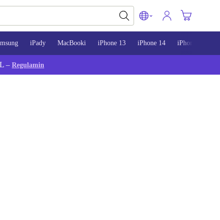
amsung
iPady
MacBooki
iPhone 13
iPhone 14
iPhone 15
L –
Regulamin