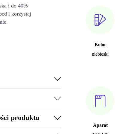
iska i do 40%
bed i korzystaj
nie.
Kolor
niebieski
ości produktu
Aparat