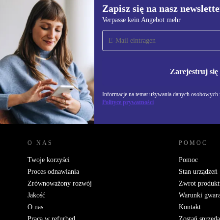
Zapisz się na nasz newslette
Verpasse kein Angebot mehr
Zapisz się na nasz
newsletter!
Nie przegap żadnej oferty.
Informacje na temat u
Polityce prywatności
Zarejestruj się
Informacje na temat używania danych osobowych z
Polityce prywatności
REFURBED POLSKA - RETHINK NEW.
O NAS
POMOC
Twoje korzyści
Pomoc
Proces odnawiania
Stan urządzeń
Zrównoważony rozwój
Zwrot produkt
Jakość
Warunki gwara
O nas
Kontakt
Praca w refurbed
Zostań sprzed