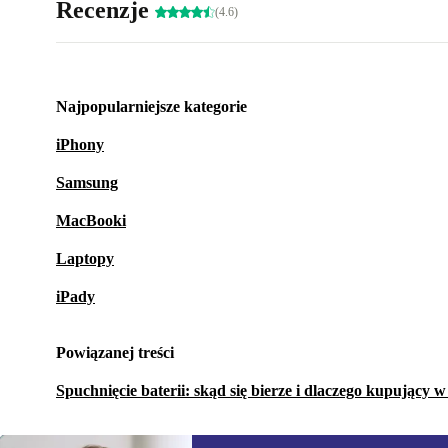
Recenzje
(4.6)
Najpopularniejsze kategorie
iPhony
Samsung
MacBooki
Laptopy
iPady
Powiązanej treści
Spuchnięcie baterii: skąd się bierze i dlaczego kupujący 