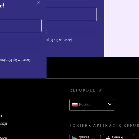
r!
Zarejestruj się
żywania danych osobowych znajdują się w naszej
najdują się w naszej
REFURBED W
Polska
u
ncji
POBIERZ APLIKACJĘ REFU
awcą