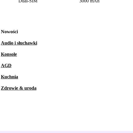
Dual-SIM
3000 mAh
Nowości
Audio i słuchawki
Konsole
AGD
Kuchnia
Zdrowie & uroda