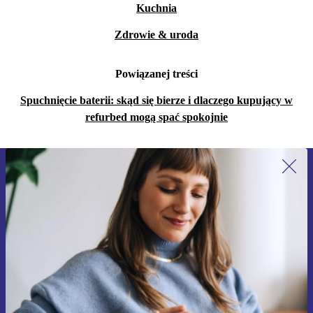
Kuchnia
Zdrowie & uroda
Powiązanej treści
Spuchnięcie baterii: skąd się bierze i dlaczego kupujący w
refurbed mogą spać spokojnie
Zapisz się na nasz newsletter!
Nie przegap żadnej oferty.
Zarejestruj się
Informacje na temat używania danych osobowych znajdują się w