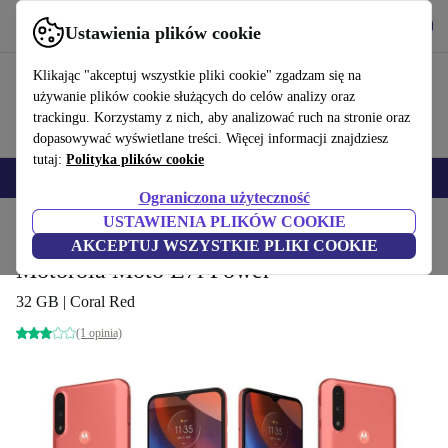
Pobierz aplikację
Pobierz
Ustawienia plików cookie
Korzystaj z refurbed szybko i łatwo
Klikając "akceptuj wszystkie pliki cookie" zgadzam się na
używanie plików cookie służących do celów analizy oraz
trackingu. Korzystamy z nich, aby analizować ruch na stronie oraz
dopasowywać wyświetlane treści. Więcej informacji znajdziesz
tutaj:
Polityka plików cookie
Smartfony
Laptopy
Tablety
Smartwatche
Akcesoria
Słuchawki
Ograniczona użyteczność
USTAWIENIA PLIKÓW COOKIE
Strona główna
Produkty
Telefony i smartfony
Telefony Motorola
AKCEPTUJ WSZYSTKIE PLIKI COOKIE
Motorola Moto E7i Power
32 GB | Coral Red
(1 opinia)