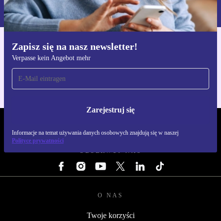
naszej
Polityce prywatności
Zapisz się na nasz newsletter!
Pobierz aplikację refurbed
Verpasse kein Angebot mehr
Dla iOS i Android
Zarejestruj się
REFURBED POLSKA - RETHINK NEW.
Informacje na temat używania danych osobowych znajdują się w naszej
Polityce prywatności
OBSERWUJ NAS
O NAS
Twoje korzyści