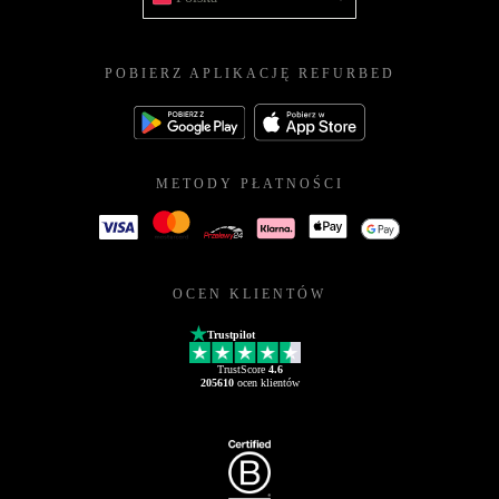
POBIERZ APLIKACJĘ REFURBED
METODY PŁATNOŚCI
OCEN KLIENTÓW
Trustpilot
TrustScore
4.6
205610
ocen klientów