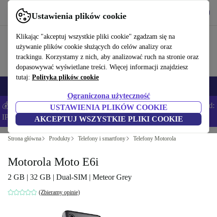
Pobierz aplikację
Pobierz
Ustawienia plików cookie
Korzystaj z refurbed szybko i łatwo
Klikając "akceptuj wszystkie pliki cookie" zgadzam się na
używanie plików cookie służących do celów analizy oraz
trackingu. Korzystamy z nich, aby analizować ruch na stronie oraz
dopasowywać wyświetlane treści. Więcej informacji znajdziesz
tutaj:
Polityka plików cookie
Smartfony
Laptopy
Tablety
Smartwatche
Akcesoria
Słuchawki
Ograniczona użyteczność
💰Zaoszczędź DODATKOWE 5% na wszystkich iPhone’ach – Kod:
USTAWIENIA PLIKÓW COOKIE
IPHONEDEAL –
Regulamin
AKCEPTUJ WSZYSTKIE PLIKI COOKIE
Strona główna
Produkty
Telefony i smartfony
Telefony Motorola
Motorola Moto E6i
2 GB | 32 GB | Dual-SIM | Meteor Grey
(Zbieramy opinie)