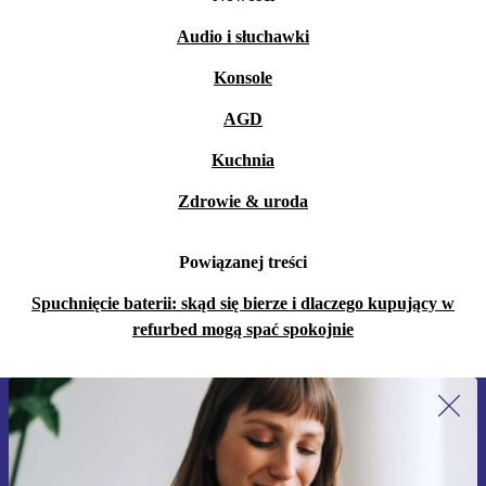
Audio i słuchawki
Konsole
AGD
Kuchnia
Zdrowie & uroda
Powiązanej treści
Spuchnięcie baterii: skąd się bierze i dlaczego kupujący w
refurbed mogą spać spokojnie
Zapisz się na nasz newsletter!
Nie przegap żadnej oferty.