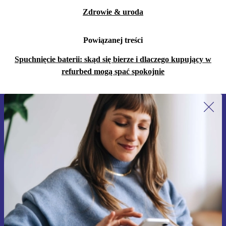
Zdrowie & uroda
Powiązanej treści
Spuchnięcie baterii: skąd się bierze i dlaczego kupujący w
refurbed mogą spać spokojnie
Zapisz się na nasz newsletter!
Nie przegap żadnej oferty.
Zarejestruj się
Informacje na temat używania danych osobowych znajdują się w
naszej
Polityce prywatności