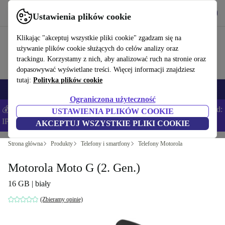
Pobierz aplikację
Pobierz
Ustawienia plików cookie
Korzystaj z refurbed szybko i łatwo
Klikając "akceptuj wszystkie pliki cookie" zgadzam się na
używanie plików cookie służących do celów analizy oraz
trackingu. Korzystamy z nich, aby analizować ruch na stronie oraz
dopasowywać wyświetlane treści. Więcej informacji znajdziesz
tutaj:
Polityka plików cookie
Smartfony
Laptopy
Tablety
Smartwatche
Akcesoria
Słuchawki
Ograniczona użyteczność
💰Zaoszczędź DODATKOWE 5% na wszystkich iPhone’ach – Kod:
USTAWIENIA PLIKÓW COOKIE
IPHONEDEAL –
Regulamin
AKCEPTUJ WSZYSTKIE PLIKI COOKIE
Strona główna
Produkty
Telefony i smartfony
Telefony Motorola
Motorola Moto G (2. Gen.)
16 GB | biały
(Zbieramy opinie)