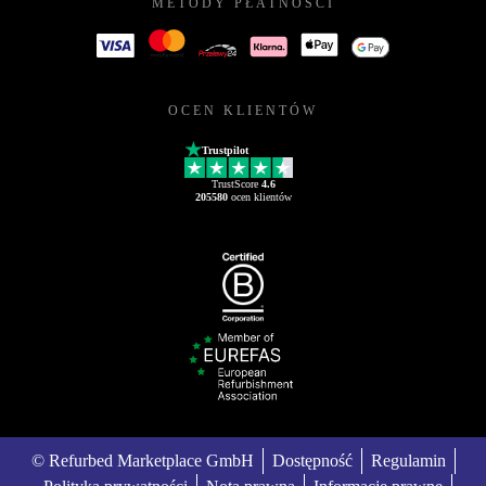
METODY PŁATNOŚCI
OCEN KLIENTÓW
Trustpilot
TrustScore
4.6
205580
ocen klientów
© Refurbed Marketplace GmbH
Dostępność
Regulamin