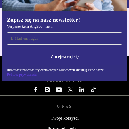
Zapisz się na nasz newsletter!
Pobierz aplikację refurbed
Verpasse kein Angebot mehr
Dla iOS i Android
Zarejestruj się
REFURBED POLSKA - RETHINK NEW.
Informacje na temat używania danych osobowych znajdują się w naszej
Polityce prywatności
OBSERWUJ NAS
O NAS
Twoje korzyści
Proces odnawiania