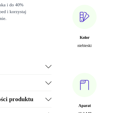
iska i do 40%
bed i korzystaj
nie.
Kolor
niebieski
ości produktu
Aparat