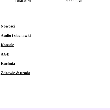
Dual-SIM
5000 mAh
Nowości
Audio i słuchawki
Konsole
AGD
Kuchnia
Zdrowie & uroda