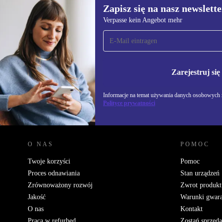
Zapisz się na nasz newslette
Verpasse kein Angebot mehr
Zapisz się na nasz
newsletter!
Nie przegap żadnej oferty.
Informacje na temat u
Polityce prywatności
Zarejestruj się
Informacje na temat używania danych osobowych z
Polityce prywatności
REFURBED POLSKA - RETHINK NEW.
O NAS
POMOC
Twoje korzyści
Pomoc
Proces odnawiania
Stan urządzeń
Zrównoważony rozwój
Zwrot produkt
Jakość
Warunki gwara
O nas
Kontakt
Praca w refurbed
Zostań sprzed