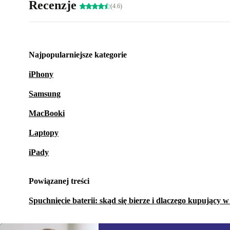
Recenzje
(4.6)
Najpopularniejsze kategorie
iPhony
Samsung
MacBooki
Laptopy
iPady
Powiązanej treści
Spuchnięcie baterii: skąd się bierze i dlaczego kupujący 