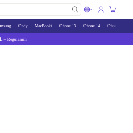
amsung
iPady
MacBooki
iPhone 13
iPhone 14
iPhone 15
L –
Regulamin