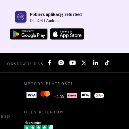
Pobierz aplikację refurbed
Dla iOS i Android
OBSERWUJ NAS
METODY PŁATNOŚCI
OCEN KLIENTÓW
RBED
Trustpilot