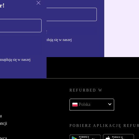
r!
Zarejestruj się
żywania danych osobowych znajdują się w naszej
najdują się w naszej
REFURBED W
Polska
u
ncji
POBIERZ APLIKACJĘ REFU
awcą