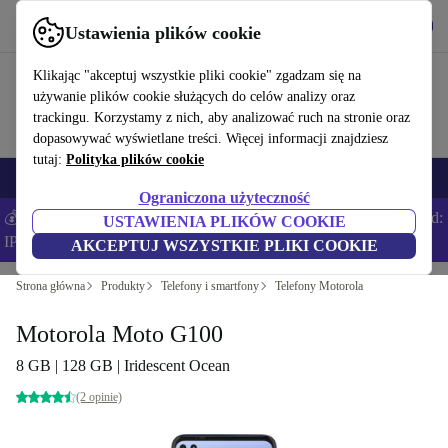
Pobierz aplikację
Pobierz
Ustawienia plików cookie
Korzystaj z refurbed szybko i łatwo
Klikając "akceptuj wszystkie pliki cookie" zgadzam się na
używanie plików cookie służących do celów analizy oraz
trackingu. Korzystamy z nich, aby analizować ruch na stronie oraz
dopasowywać wyświetlane treści. Więcej informacji znajdziesz
tutaj:
Polityka plików cookie
Smartfony
Laptopy
Tablety
Smartwatche
Akcesoria
Słuchawki
Ograniczona użyteczność
💰Zaoszczędź DODATKOWE 5% na wszystkich iPhone’ach – Kod:
USTAWIENIA PLIKÓW COOKIE
IPHONEDEAL –
Regulamin
AKCEPTUJ WSZYSTKIE PLIKI COOKIE
Strona główna
Produkty
Telefony i smartfony
Telefony Motorola
Motorola Moto G100
8 GB | 128 GB | Iridescent Ocean
(2 opinie)