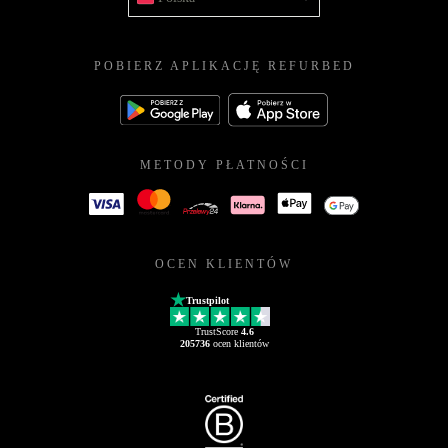
POBIERZ APLIKACJĘ REFURBED
METODY PŁATNOŚCI
OCEN KLIENTÓW
Trustpilot
TrustScore
4.6
205736
ocen klientów