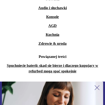
Audio i słuchawki
Konsole
AGD
Kuchnia
Zdrowie & uroda
Powiązanej treści
Spuchnięcie baterii: skąd się bierze i dlaczego kupujący w
refurbed mogą spać spokojnie
Zapisz się na nasz newsletter!
Nie przegap żadnej oferty.