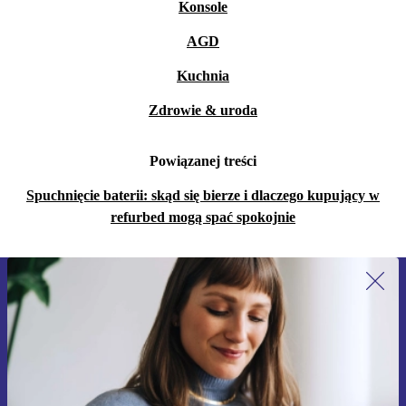
Konsole
AGD
Kuchnia
Zdrowie & uroda
Powiązanej treści
Spuchnięcie baterii: skąd się bierze i dlaczego kupujący w
refurbed mogą spać spokojnie
Zapisz się na nasz newsletter!
Nie przegap żadnej oferty.