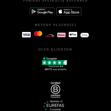
POBIERZ APLIKACJĘ REFURBED
METODY PŁATNOŚCI
OCEN KLIENTÓW
Trustpilot
TrustScore
4.6
205772
ocen klientów