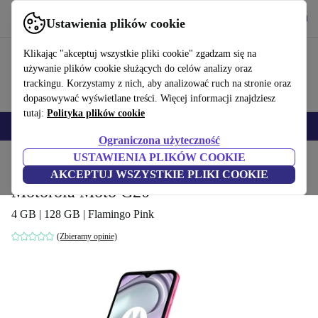
Pobierz aplikację
Pobierz
Ustawienia plików cookie
Korzystaj z refurbed szybko i łatwo
Klikając "akceptuj wszystkie pliki cookie" zgadzam się na
używanie plików cookie służących do celów analizy oraz
trackingu. Korzystamy z nich, aby analizować ruch na stronie oraz
dopasowywać wyświetlane treści. Więcej informacji znajdziesz
tutaj:
Polityka plików cookie
Smartfony
Laptopy
Tablety
Smartwatche
Akcesoria
Słuchawki
Ograniczona użyteczność
USTAWIENIA PLIKÓW COOKIE
Strona główna
Produkty
Telefony i smartfony
Telefony Motorola
AKCEPTUJ WSZYSTKIE PLIKI COOKIE
Motorola Moto G20
4 GB | 128 GB | Flamingo Pink
(Zbieramy opinie)