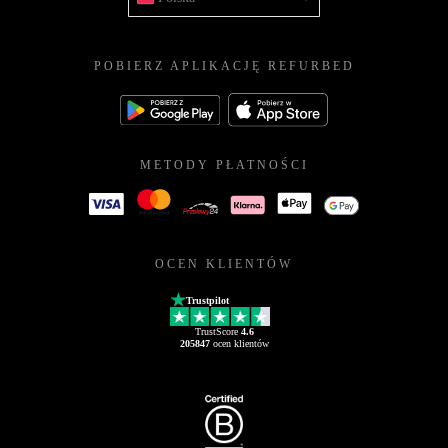
POBIERZ APLIKACJĘ REFURBED
METODY PŁATNOŚCI
OCEN KLIENTÓW
Trustpilot
TrustScore
4.6
205847
ocen klientów