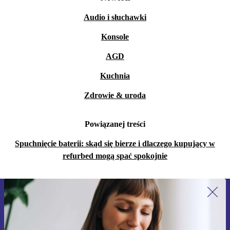
Audio i słuchawki
Konsole
AGD
Kuchnia
Zdrowie & uroda
Powiązanej treści
Spuchnięcie baterii: skąd się bierze i dlaczego kupujący w
refurbed mogą spać spokojnie
Zapisz się na nasz newsletter!
Nie przegap żadnej oferty.