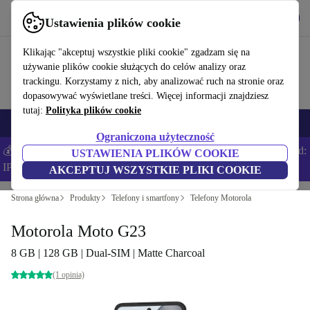
Pobierz aplikację
Pobierz
Ustawienia plików cookie
Korzystaj z refurbed szybko i łatwo
Klikając "akceptuj wszystkie pliki cookie" zgadzam się na
używanie plików cookie służących do celów analizy oraz
trackingu. Korzystamy z nich, aby analizować ruch na stronie oraz
dopasowywać wyświetlane treści. Więcej informacji znajdziesz
tutaj:
Polityka plików cookie
Smartfony
Laptopy
Tablety
Smartwatche
Akcesoria
Słuchawki
Ograniczona użyteczność
💰Zaoszczędź DODATKOWE 5% na wszystkich iPhone’ach – Kod:
USTAWIENIA PLIKÓW COOKIE
IPHONEDEAL –
Regulamin
AKCEPTUJ WSZYSTKIE PLIKI COOKIE
Strona główna
Produkty
Telefony i smartfony
Telefony Motorola
Motorola Moto G23
8 GB | 128 GB | Dual-SIM | Matte Charcoal
(1 opinia)