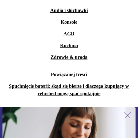
Audio i słuchawki
Konsole
AGD
Kuchnia
Zdrowie & uroda
Powiązanej treści
Spuchnięcie baterii: skąd się bierze i dlaczego kupujący w
refurbed mogą spać spokojnie
Zapisz się na nasz newsletter!
Nie przegap żadnej oferty.