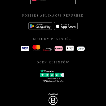
POBIERZ APLIKACJĘ REFURBED
METODY PŁATNOŚCI
OCEN KLIENTÓW
Trustpilot
TrustScore
4.6
205684
ocen klientów