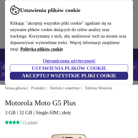
Pobierz aplikację
Pobierz
Ustawienia plików cookie
Korzystaj z refurbed szybko i łatwo
Klikając "akceptuj wszystkie pliki cookie" zgadzam się na
używanie plików cookie służących do celów analizy oraz
trackingu. Korzystamy z nich, aby analizować ruch na stronie oraz
dopasowywać wyświetlane treści. Więcej informacji znajdziesz
tutaj:
Polityka plików cookie
Smartfony
Laptopy
Tablety
Smartwatche
Akcesoria
Słuchawki
Ograniczona użyteczność
💰Zaoszczędź DODATKOWE 5% na wszystkich iPhone’ach – Kod:
USTAWIENIA PLIKÓW COOKIE
IPHONEDEAL –
Regulamin
AKCEPTUJ WSZYSTKIE PLIKI COOKIE
Strona główna
Produkty
Telefony i smartfony
Telefony Motorola
Motorola Moto G5 Plus
3 GB | 32 GB | Single-SIM | złoty
(1 opinia)