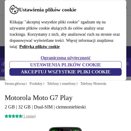
Pobierz aplikację
Pobierz
Ustawienia plików cookie
Korzystaj z refurbed szybko i łatwo
Klikając "akceptuj wszystkie pliki cookie" zgadzam się na
używanie plików cookie służących do celów analizy oraz
trackingu. Korzystamy z nich, aby analizować ruch na stronie oraz
dopasowywać wyświetlane treści. Więcej informacji znajdziesz
tutaj:
Polityka plików cookie
Smartfony
Laptopy
Tablety
Smartwatche
Akcesoria
Słuchawki
Ograniczona użyteczność
💰Zaoszczędź DODATKOWE 5% na wszystkich iPhone’ach – Kod:
USTAWIENIA PLIKÓW COOKIE
IPHONEDEAL –
Regulamin
AKCEPTUJ WSZYSTKIE PLIKI COOKIE
Strona główna
Produkty
Telefony i smartfony
Telefony Motorola
Motorola Moto G7 Play
2 GB | 32 GB | Dual-SIM | ciemnoniebieski
(1 opinia)