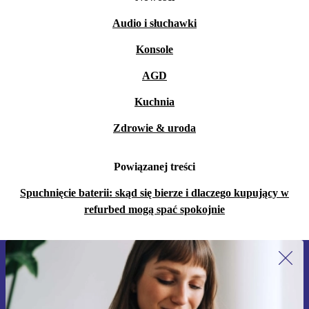
Audio i słuchawki
Konsole
AGD
Kuchnia
Zdrowie & uroda
Powiązanej treści
Spuchnięcie baterii: skąd się bierze i dlaczego kupujący w
refurbed mogą spać spokojnie
Zapisz się na nasz newsletter!
Nie przegap żadnej oferty.