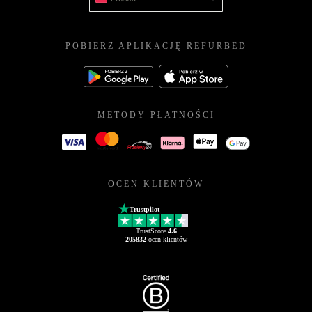
POBIERZ APLIKACJĘ REFURBED
METODY PŁATNOŚCI
OCEN KLIENTÓW
Trustpilot
TrustScore
4.6
205832
ocen klientów