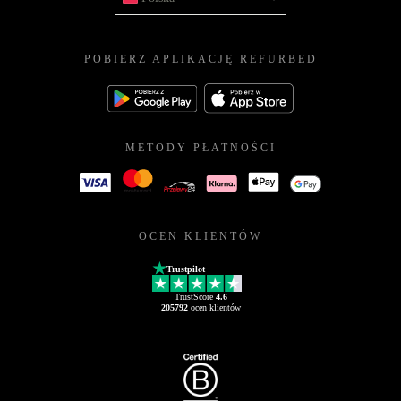
POBIERZ APLIKACJĘ REFURBED
METODY PŁATNOŚCI
OCEN KLIENTÓW
Trustpilot
TrustScore
4.6
205792
ocen klientów