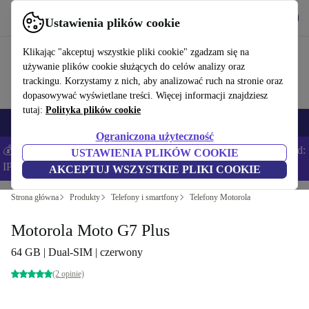
Pobierz aplikację
Pobierz
Ustawienia plików cookie
Korzystaj z refurbed szybko i łatwo
Klikając "akceptuj wszystkie pliki cookie" zgadzam się na
używanie plików cookie służących do celów analizy oraz
trackingu. Korzystamy z nich, aby analizować ruch na stronie oraz
dopasowywać wyświetlane treści. Więcej informacji znajdziesz
tutaj:
Polityka plików cookie
Smartfony
Laptopy
Tablety
Smartwatche
Akcesoria
Słuchawki
Ograniczona użyteczność
💰Zaoszczędź DODATKOWE 5% na wszystkich iPhone’ach – Kod:
USTAWIENIA PLIKÓW COOKIE
IPHONEDEAL –
Regulamin
AKCEPTUJ WSZYSTKIE PLIKI COOKIE
Strona główna
Produkty
Telefony i smartfony
Telefony Motorola
Motorola Moto G7 Plus
64 GB | Dual-SIM | czerwony
(2 opinie)