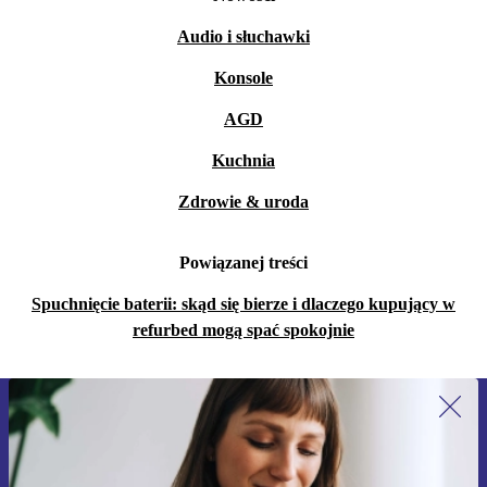
Audio i słuchawki
Konsole
AGD
Kuchnia
Zdrowie & uroda
Powiązanej treści
Spuchnięcie baterii: skąd się bierze i dlaczego kupujący w
refurbed mogą spać spokojnie
Zapisz się na nasz newsletter!
Nie przegap żadnej oferty.