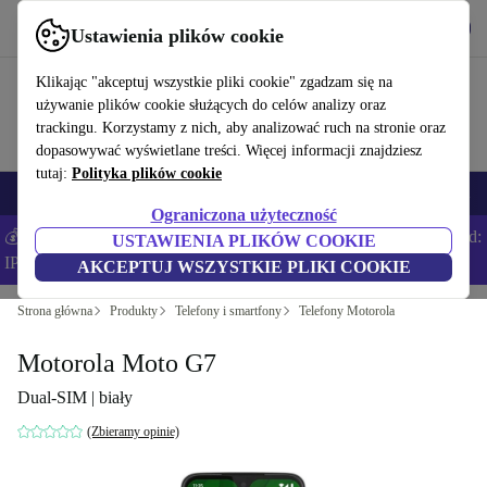
Pobierz aplikację
Pobierz
Ustawienia plików cookie
Korzystaj z refurbed szybko i łatwo
Klikając "akceptuj wszystkie pliki cookie" zgadzam się na
używanie plików cookie służących do celów analizy oraz
trackingu. Korzystamy z nich, aby analizować ruch na stronie oraz
dopasowywać wyświetlane treści. Więcej informacji znajdziesz
tutaj:
Polityka plików cookie
Smartfony
Laptopy
Tablety
Smartwatche
Akcesoria
Słuchawki
Ograniczona użyteczność
💰Zaoszczędź DODATKOWE 5% na wszystkich iPhone’ach – Kod:
USTAWIENIA PLIKÓW COOKIE
IPHONEDEAL –
Regulamin
AKCEPTUJ WSZYSTKIE PLIKI COOKIE
Strona główna
Produkty
Telefony i smartfony
Telefony Motorola
Motorola Moto G7
Dual-SIM | biały
(Zbieramy opinie)