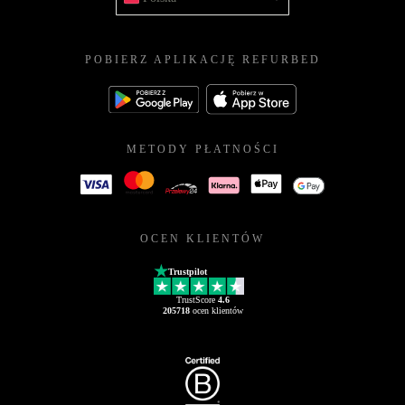
POBIERZ APLIKACJĘ REFURBED
METODY PŁATNOŚCI
OCEN KLIENTÓW
Trustpilot
TrustScore
4.6
205718
ocen klientów