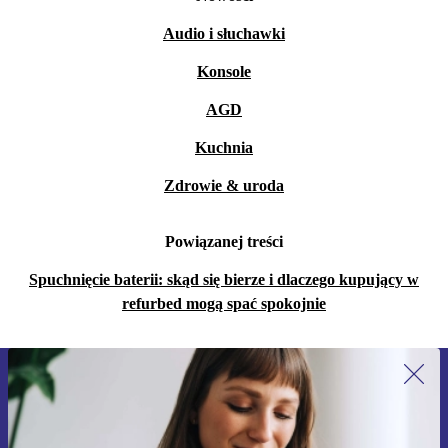
Audio i słuchawki
Konsole
AGD
Kuchnia
Zdrowie & uroda
Powiązanej treści
Spuchnięcie baterii: skąd się bierze i dlaczego kupujący w
refurbed mogą spać spokojnie
Zapisz się na nasz newsletter!
Nie przegap żadnej oferty.