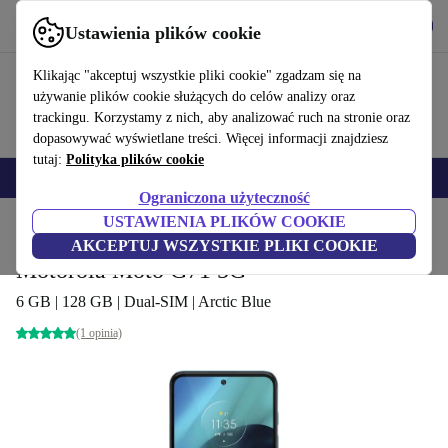
Pobierz aplikację
Pobierz
Ustawienia plików cookie
Korzystaj z refurbed szybko i łatwo
Klikając "akceptuj wszystkie pliki cookie" zgadzam się na
używanie plików cookie służących do celów analizy oraz
trackingu. Korzystamy z nich, aby analizować ruch na stronie oraz
dopasowywać wyświetlane treści. Więcej informacji znajdziesz
tutaj:
Polityka plików cookie
Smartfony
Laptopy
Tablety
Smartwatche
Akcesoria
Słuchawki
Ograniczona użyteczność
USTAWIENIA PLIKÓW COOKIE
Strona główna
Produkty
Telefony i smartfony
Telefony Motorola
AKCEPTUJ WSZYSTKIE PLIKI COOKIE
Motorola Moto G71 5G
6 GB | 128 GB | Dual-SIM | Arctic Blue
(1 opinia)