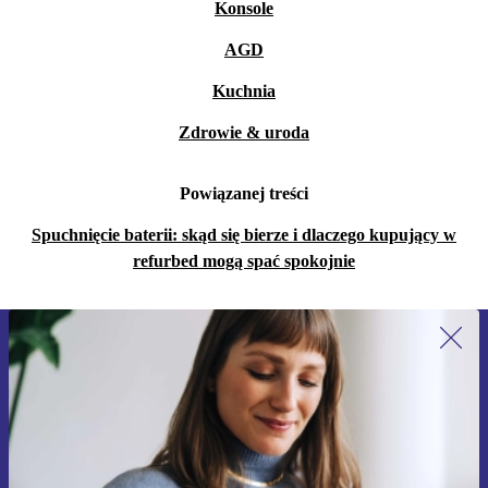
Konsole
AGD
Kuchnia
Zdrowie & uroda
Powiązanej treści
Spuchnięcie baterii: skąd się bierze i dlaczego kupujący w
refurbed mogą spać spokojnie
Zapisz się na nasz newsletter!
Nie przegap żadnej oferty.