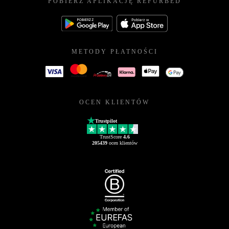
POBIERZ APLIKACJĘ REFURBED
METODY PŁATNOŚCI
OCEN KLIENTÓW
Trustpilot
TrustScore
4.6
205439
ocen klientów