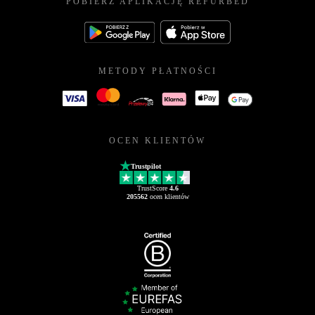
POBIERZ APLIKACJĘ REFURBED
METODY PŁATNOŚCI
OCEN KLIENTÓW
Trustpilot
TrustScore
4.6
205562
ocen klientów