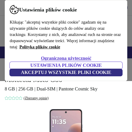
Pobierz aplikację
Pobierz
Ustawienia plików cookie
Korzystaj z refurbed szybko i łatwo
Klikając "akceptuj wszystkie pliki cookie" zgadzam się na
używanie plików cookie służących do celów analizy oraz
trackingu. Korzystamy z nich, aby analizować ruch na stronie oraz
dopasowywać wyświetlane treści. Więcej informacji znajdziesz
tutaj:
Polityka plików cookie
Smartfony
Laptopy
Tablety
Smartwatche
Akcesoria
Słuchawki
Ograniczona użyteczność
USTAWIENIA PLIKÓW COOKIE
Strona główna
Produkty
Telefony i smartfony
Telefony Motorola
AKCEPTUJ WSZYSTKIE PLIKI COOKIE
Motorola Moto G86
8 GB | 256 GB | Dual-SIM | Pantone Cosmic Sky
(Zbieramy opinie)