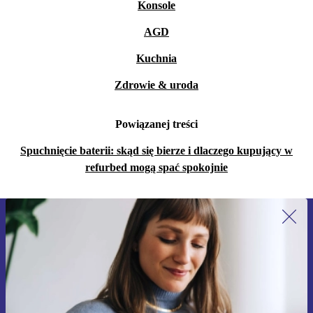
Konsole
AGD
Kuchnia
Zdrowie & uroda
Powiązanej treści
Spuchnięcie baterii: skąd się bierze i dlaczego kupujący w
refurbed mogą spać spokojnie
Zapisz się na nasz newsletter!
Nie przegap żadnej oferty.