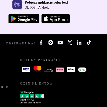
Pobierz aplikację refurbed
Dla iOS i Android
OBSERWUJ NAS
METODY PŁATNOŚCI
OCEN KLIENTÓW
RBED
Trustpilot
TrustScore
4.6
205555
ocen klientów