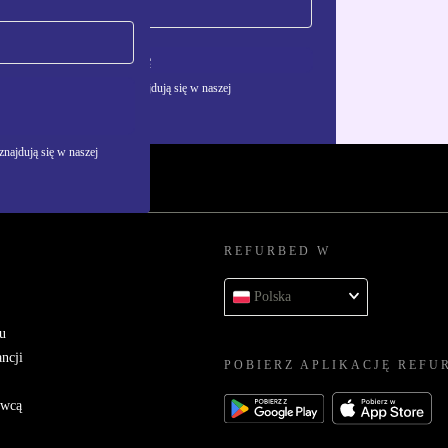
Zarejestruj się
żywania danych osobowych znajdują się w naszej
najdują się w naszej
REFURBED W
Polska
u
ncji
POBIERZ APLIKACJĘ REFU
awcą