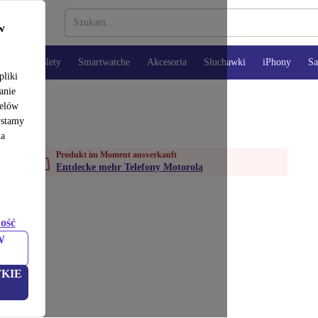
w
opy
Tablety
Smartwatche
Akcesoria
Słuchawki
iPhony
S
pliki
anie
celów
ystamy
na
Produkt im Moment ausverkauft
Entdecke mehr Telefony Motorola
ość
W
KIE