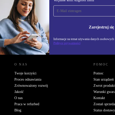
Verpasse kein Angebot mehr
Zapisz się na nasz
newsletter!
Nie przegap żadnej oferty.
Informacje na temat u
Polityce prywatności
Zarejestruj się
Informacje na temat używania danych osobowych z
Polityce prywatności
REFURBED POLSKA - RETHINK NEW.
O NAS
POMOC
Twoje korzyści
Pomoc
Proces odnawiania
Stan urządzeń
Zrównoważony rozwój
Zwrot produkt
Jakość
Warunki gwara
O nas
Kontakt
Praca w refurbed
Zostań sprzed
Blog
Status dostawy