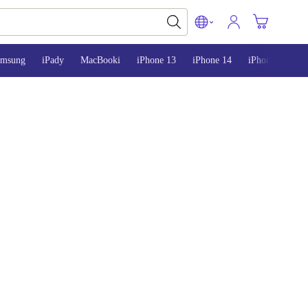
amsung
iPady
MacBooki
iPhone 13
iPhone 14
iPhone 15