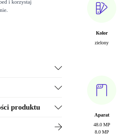
bed i korzystaj
nie.
Kolor
zielony
ości produktu
Aparat
48.0 MP
8.0 MP