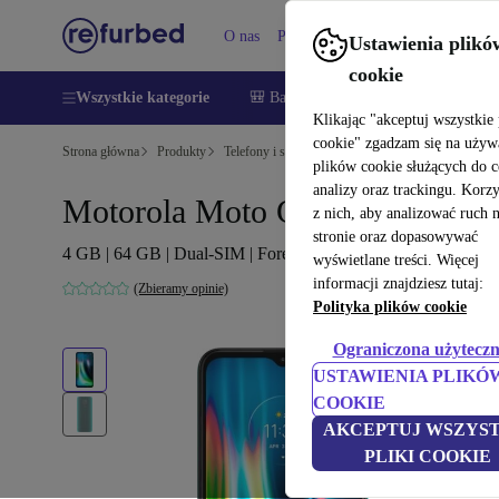
O nas
Pomoc
Ustawienia plikó
cookie
Wszystkie kategorie
🎒 Back to school
Smartfony
Lapt
Klikając "akceptuj wszystkie 
cookie" zgadzam się na używ
Strona główna
Produkty
Telefony i smartfony
Telefony Motorola
plików cookie służących do 
analizy oraz trackingu. Korz
Motorola Moto G9 Play
z nich, aby analizować ruch 
stronie oraz dopasowywać
4 GB | 64 GB | Dual-SIM | Forest Green
wyświetlane treści. Więcej
informacji znajdziesz tutaj:
(Zbieramy opinie)
Polityka plików cookie
Ograniczona użyteczn
USTAWIENIA PLIKÓ
COOKIE
AKCEPTUJ WSZYST
PLIKI COOKIE