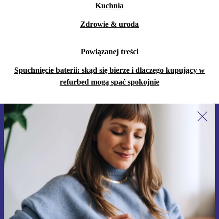
Kuchnia
Zdrowie & uroda
Powiązanej treści
Spuchnięcie baterii: skąd się bierze i dlaczego kupujący w
refurbed mogą spać spokojnie
Zapisz się na nasz newsletter!
Nie przegap żadnej oferty.
Zarejestruj się
Informacje na temat używania danych osobowych znajdują się w