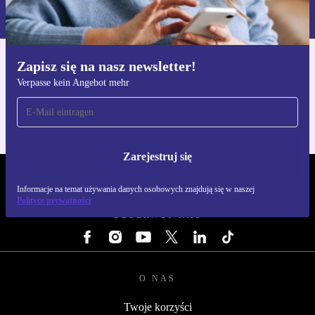
naszej
Polityce prywatności
Zapisz się na nasz newsletter!
Pobierz aplikację refurbed
Verpasse kein Angebot mehr
Dla iOS i Android
Zarejestruj się
REFURBED POLSKA - RETHINK NEW.
Informacje na temat używania danych osobowych znajdują się w naszej
Polityce prywatności
OBSERWUJ NAS
O NAS
Twoje korzyści