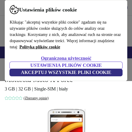
Pobierz aplikację
Pobierz
Ustawienia plików cookie
Korzystaj z refurbed szybko i łatwo
Klikając "akceptuj wszystkie pliki cookie" zgadzam się na
używanie plików cookie służących do celów analizy oraz
trackingu. Korzystamy z nich, aby analizować ruch na stronie oraz
dopasowywać wyświetlane treści. Więcej informacji znajdziesz
tutaj:
Polityka plików cookie
Smartfony
Laptopy
Tablety
Smartwatche
Akcesoria
Słuchawki
Ograniczona użyteczność
USTAWIENIA PLIKÓW COOKIE
Strona główna
Produkty
Telefony i smartfony
Telefony Motorola
AKCEPTUJ WSZYSTKIE PLIKI COOKIE
Motorola Moto X Force
3 GB | 32 GB | Single-SIM | biały
(Zbieramy opinie)