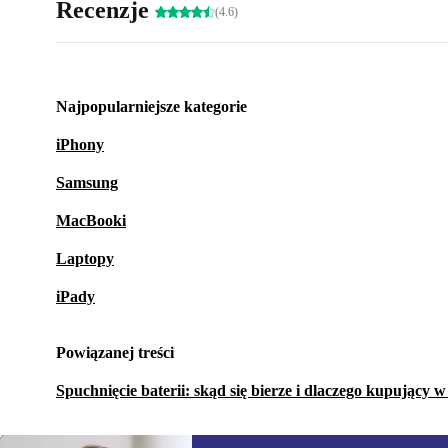
Recenzje
(4.6)
Najpopularniejsze kategorie
iPhony
Samsung
MacBooki
Laptopy
iPady
Powiązanej treści
Spuchnięcie baterii: skąd się bierze i dlaczego kupujący 