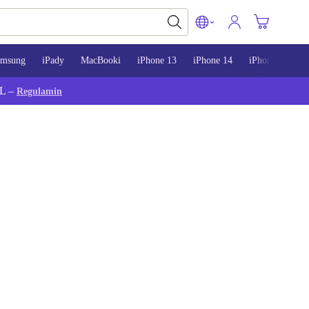
amsung
iPady
MacBooki
iPhone 13
iPhone 14
iPhone 15
L –
Regulamin