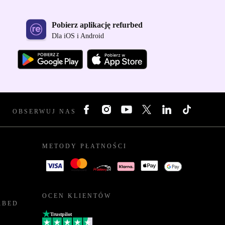
Pobierz aplikację refurbed
Dla iOS i Android
OBSERWUJ NAS
METODY PŁATNOŚCI
OCEN KLIENTÓW
RBED
Trustpilot