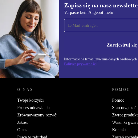
Zapisz się na nasz newslette
Verpasse kein Angebot mehr
Zapisz się na nasz
newsletter!
Nie przegap żadnej oferty.
Informacje na temat u
Polityce prywatności
Zarejestruj się
Informacje na temat używania danych osobowych z
Polityce prywatności
REFURBED POLSKA - RETHINK NEW.
O NAS
POMOC
Twoje korzyści
Pomoc
Proces odnawiania
Stan urządzeń
Zrównoważony rozwój
Zwrot produkt
Jakość
Warunki gwara
O nas
Kontakt
Praca w refurbed
Zostań sprzed