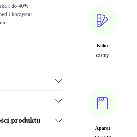
iska i do 40%
bed i korzystaj
nie.
Kolor
czarny
ości produktu
Aparat