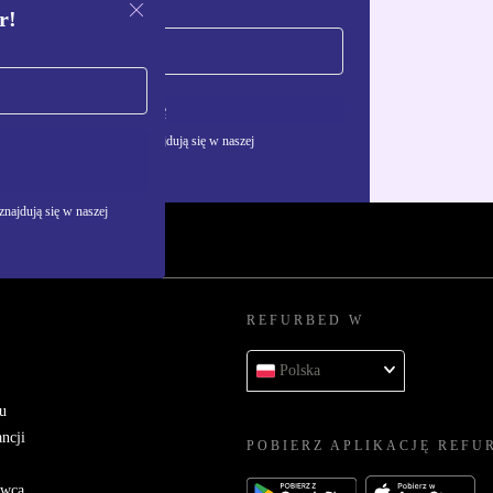
r!
Zarejestruj się
żywania danych osobowych znajdują się w naszej
najdują się w naszej
REFURBED W
Polska
u
ncji
POBIERZ APLIKACJĘ REFU
awcą