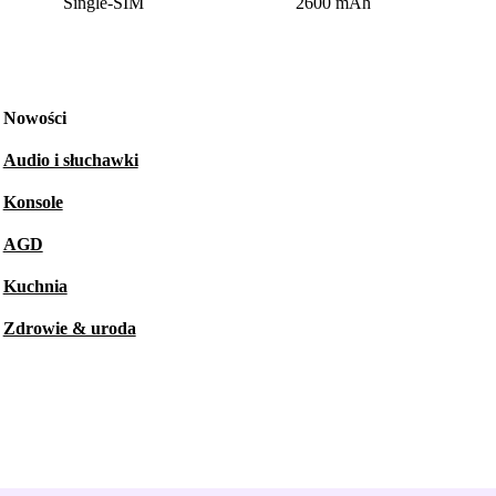
Single-SIM
2600 mAh
Nowości
Audio i słuchawki
Konsole
AGD
Kuchnia
Zdrowie & uroda