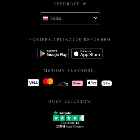
REFURBED W
Polska
POBIERZ APLIKACJĘ REFURBED
METODY PŁATNOŚCI
OCEN KLIENTÓW
Trustpilot
TrustScore
4.6
205911
ocen klientów