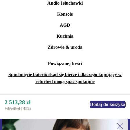
Audio i słuchawki
Konsole
AGD
Kuchnia
Zdrowie & uroda
Powiązanej treści
Spuchnięcie baterii: skąd się bierze i dlaczego kupujący w
refurbed mogą spać spokojnie
2 513,28 zł
Dodaj do koszyka
4 375,21 zł
(-43%)