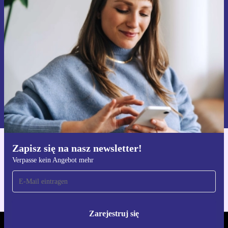
Zapisz się na nasz newsletter!
Nie przegap żadnej oferty.
Zarejestruj się
Informacje na temat używania danych osobowych znajdują się w
naszej
Polityce prywatności
Zapisz się na nasz newsletter!
Pobierz aplikację refurbed
Verpasse kein Angebot mehr
Dla iOS i Android
Zarejestruj się