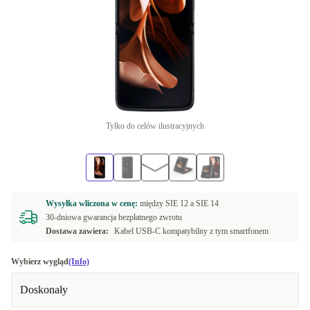
Tylko do celów ilustracyjnych
Wysyłka wliczona w cenę:
między
SIE 12 a
SIE 14
30-dniowa gwarancja bezpłatnego zwrotu
Dostawa zawiera:
Kabel USB-C kompatybilny z tym smartfonem
Wybierz wygląd
(Info)
Doskonały