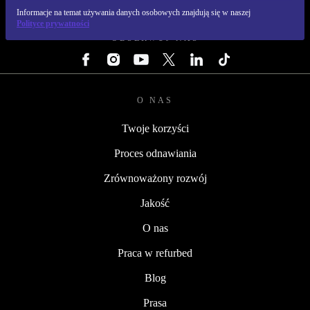
REFURBED POLSKA - RETHINK NEW.
Informacje na temat używania danych osobowych znajdują się w naszej
Polityce prywatności
OBSERWUJ NAS
O NAS
Twoje korzyści
Proces odnawiania
Zrównoważony rozwój
Jakość
O nas
Praca w refurbed
Blog
Prasa