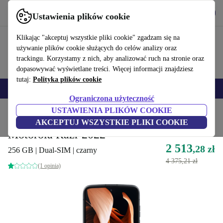
Pobierz aplikację
Pobierz
Ustawienia plików cookie
Korzystaj z refurbed szybko i łatwo
Klikając "akceptuj wszystkie pliki cookie" zgadzam się na
używanie plików cookie służących do celów analizy oraz
trackingu. Korzystamy z nich, aby analizować ruch na stronie oraz
dopasowywać wyświetlane treści. Więcej informacji znajdziesz
tutaj:
Polityka plików cookie
Smartfony
Laptopy
Tablety
Smartwatche
Akcesoria
Słuchawki
Ograniczona użyteczność
USTAWIENIA PLIKÓW COOKIE
Strona główna
Produkty
Telefony i smartfony
Telefony Motorola
AKCEPTUJ WSZYSTKIE PLIKI COOKIE
Motorola Razr 2022
2 513
,28 zł
256 GB | Dual-SIM | czarny
4 375,21 zł
(1 opinia)