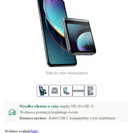
Tylko do celów ilustracyjnych
Wysyłka wliczona w cenę:
między
SIE 10 a
SIE 12
30-dniowa gwarancja bezpłatnego zwrotu
Dostawa zawiera:
Kabel USB-C kompatybilny z tym smartfonem
Wybierz wygląd
(Info)