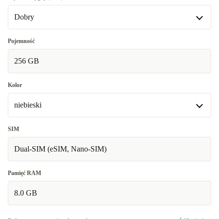
Dobry
Dobry
Pojemność
256 GB
Bardzo dobry
+905,07 zł
Kolor
niebieski
niebieski
SIM
Dual-SIM (eSIM, Nano-SIM)
czarny
+44,95 zł
różowy
+87,95 zł
Pamięć RAM
8.0 GB