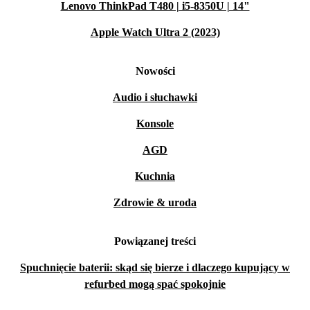
Lenovo ThinkPad T480 | i5-8350U | 14"
Apple Watch Ultra 2 (2023)
Nowości
Audio i słuchawki
Konsole
AGD
Kuchnia
Zdrowie & uroda
Powiązanej treści
Spuchnięcie baterii: skąd się bierze i dlaczego kupujący w
refurbed mogą spać spokojnie