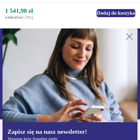
1 541,98 zł
Dodaj do koszyka
3 436,19 zł
(-55%)
Zapisz się na nasz newsletter!
Nie przegap żadnej oferty.
Zarejestruj się
Informacje na temat używania danych osobowych znajdują się w
naszej
Polityce prywatności
Zapisz się na nasz newsletter!
Pobierz aplikację refurbed
Verpasse kein Angebot mehr
Dla iOS i Android