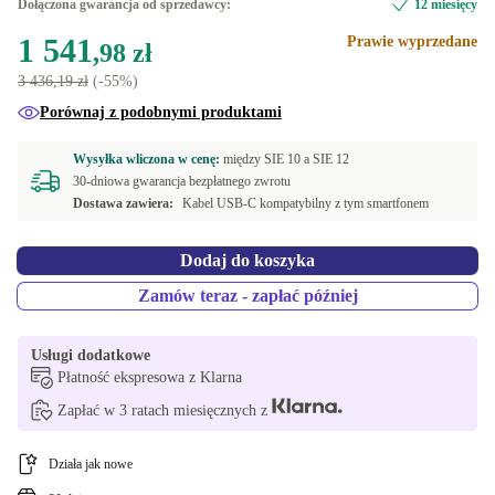
Dołączona gwarancja od sprzedawcy:
12 miesięcy
1 541
Prawie wyprzedane
,98 zł
3 436,19 zł
(-55%)
Porównaj z podobnymi produktami
Wysyłka wliczona w cenę:
między
SIE 10 a
SIE 12
30-dniowa gwarancja bezpłatnego zwrotu
Dostawa zawiera:
Kabel USB-C kompatybilny z tym smartfonem
Dodaj do koszyka
Zamów teraz - zapłać później
Usługi dodatkowe
Płatność ekspresowa z Klarna
Zapłać w 3 ratach miesięcznych z
Działa jak nowe