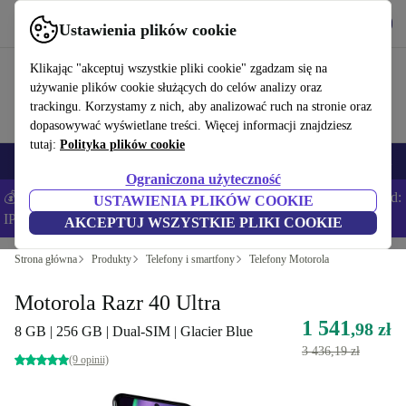
Pobierz aplikację
Pobierz
Ustawienia plików cookie
Korzystaj z refurbed szybko i łatwo
Klikając "akceptuj wszystkie pliki cookie" zgadzam się na
używanie plików cookie służących do celów analizy oraz
trackingu. Korzystamy z nich, aby analizować ruch na stronie oraz
dopasowywać wyświetlane treści. Więcej informacji znajdziesz
tutaj:
Polityka plików cookie
Smartfony
Laptopy
Tablety
Smartwatche
Akcesoria
Słuchawki
Ograniczona użyteczność
💰Zaoszczędź DODATKOWE 5% na wszystkich iPhone’ach – Kod:
USTAWIENIA PLIKÓW COOKIE
IPHONEDEAL –
Regulamin
AKCEPTUJ WSZYSTKIE PLIKI COOKIE
Strona główna
Produkty
Telefony i smartfony
Telefony Motorola
Motorola Razr 40 Ultra
1 541
,98 zł
8 GB | 256 GB | Dual-SIM | Glacier Blue
3 436,19 zł
(9 opinii)