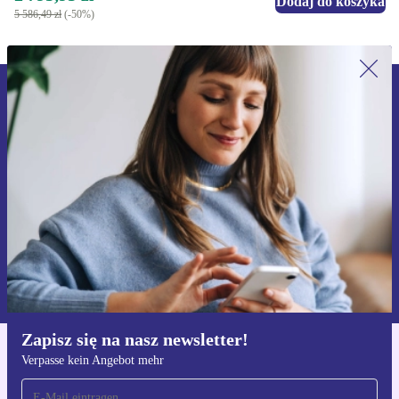
Dodaj do koszyka
5 586,49 zł
(-50%)
Zapisz się na nasz newsletter!
Nie przegap żadnej oferty.
Zarejestruj się
Informacje na temat używania danych osobowych znajdują się w
naszej
Polityce prywatności
Zapisz się na nasz newsletter!
Verpasse kein Angebot mehr
Pobierz aplikację refurbed
Dla iOS i Android