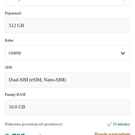
Dobry
Pojemność
512 GB
Bardzo dobry
+138,05 zł
Kolor
czarny
czarny
SIM
Dostępne w innych wariantach
Dual-SIM (eSIM, Nano-SIM)
brązowy
+656,91 zł
Pamięć RAM
16.0 GB
Dołączona gwarancja od sprzedawcy:
12 miesięcy
Prawie wyprzedane