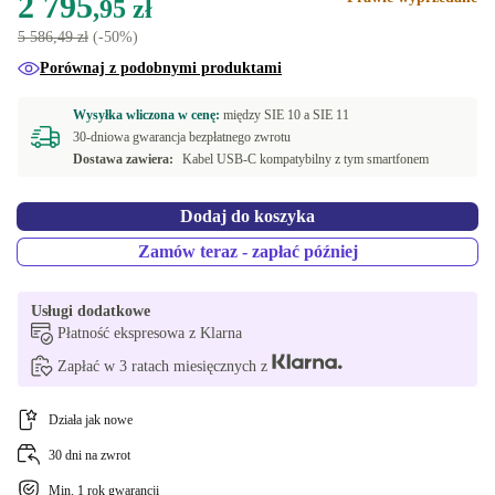
2 795
,95 zł
5 586,49 zł
(-50%)
Porównaj z podobnymi produktami
Wysyłka wliczona w cenę:
między
SIE 10 a
SIE 11
30-dniowa gwarancja bezpłatnego zwrotu
Dostawa zawiera:
Kabel USB-C kompatybilny z tym smartfonem
Dodaj do koszyka
Zamów teraz - zapłać później
Usługi dodatkowe
Płatność ekspresowa z Klarna
Zapłać w 3 ratach miesięcznych z
Działa jak nowe
30 dni na zwrot
Min. 1 rok gwarancji