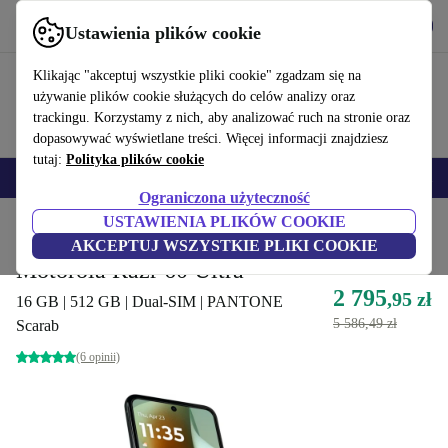
Pobierz aplikację
Pobierz
Ustawienia plików cookie
Korzystaj z refurbed szybko i łatwo
Klikając "akceptuj wszystkie pliki cookie" zgadzam się na
używanie plików cookie służących do celów analizy oraz
trackingu. Korzystamy z nich, aby analizować ruch na stronie oraz
dopasowywać wyświetlane treści. Więcej informacji znajdziesz
tutaj:
Polityka plików cookie
Smartfony
Laptopy
Tablety
Smartwatche
Akcesoria
Słuchawki
Ograniczona użyteczność
USTAWIENIA PLIKÓW COOKIE
Strona główna
Produkty
Telefony i smartfony
Telefony Motorola
AKCEPTUJ WSZYSTKIE PLIKI COOKIE
Motorola Razr 60 Ultra
2 795
,95 zł
16 GB | 512 GB | Dual-SIM | PANTONE
5 586,49 zł
Scarab
(6 opinii)