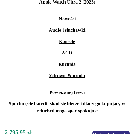
Apple Watch Ultra 2 (2023)
Nowości
Audio i słuchawki
Konsole
AGD
Kuchnia
Zdrowie & uroda
Powiązanej treści
Spuchnięcie baterii: skąd się bierze i dlaczego kupujący w
refurbed mogą spać spokojnie
2 795,95 zł