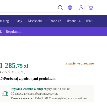
amsung
iPady
MacBooki
iPhone 13
iPhone 14
iPhone 15
L –
Regulamin
1 285
Prawie wyprzedane
,75 zł
4 295,86 zł
(-70%)
Porównaj z podobnymi produktami
Wysyłka wliczona w cenę:
między
SIE 7 a
SIE 10
30-dniowa gwarancja bezpłatnego zwrotu
Dostawa zawiera:
Kabel USB-C kompatybilny z tym smartfonem