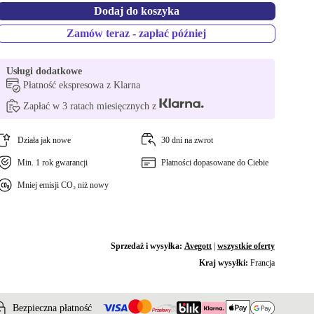
Dodaj do koszyka
Zamów teraz - zapłać później
Usługi dodatkowe
Płatność ekspresowa z Klarna
Zapłać w 3 ratach miesięcznych z
Działa jak nowe
30 dni na zwrot
Min. 1 rok gwarancji
Płatności dopasowane do Ciebie
Mniej emisji CO₂ niż nowy
Sprzedaż i wysyłka:
Avegott
|
wszystkie oferty
Kraj wysyłki:
Francja
Bezpieczna płatność