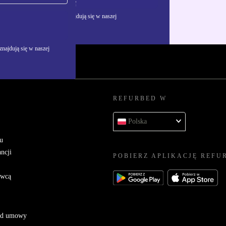
Zarejestruj się
żywania danych osobowych znajdują się w naszej
najdują się w naszej
REFURBED W
Polska
u
ncji
POBIERZ APLIKACJĘ REFU
awcą
 od umowy