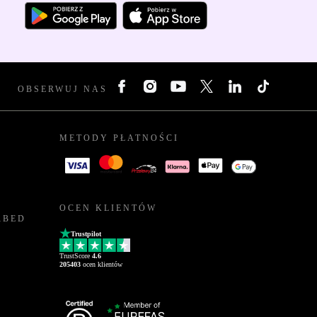
OBSERWUJ NAS
METODY PŁATNOŚCI
OCEN KLIENTÓW
RBED
Trustpilot
TrustScore
4.6
205403
ocen klientów