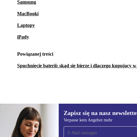
Samsung
MacBooki
Laptopy
iPady
Powiązanej treści
Spuchnięcie baterii: skąd się bierze i dlaczego kupujący 
Zapisz się na nasz newslette
1 285,75 zł
4 295,86 zł
(-70%)
Verpasse kein Angebot mehr
Zapisz się na nasz
newsletter!