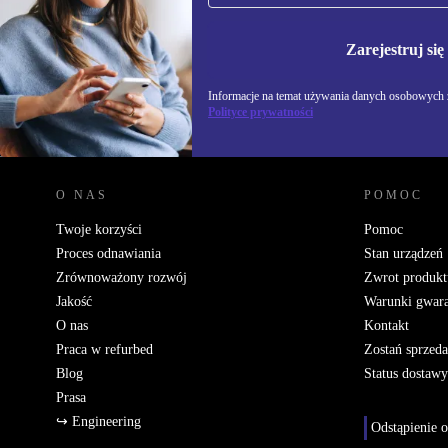
Nie przegap żadnej oferty.
Informacje na temat u
Polityce prywatności
Zarejestruj się
Informacje na temat używania danych osobowych z
Polityce prywatności
REFURBED POLSKA - RETHINK NEW.
O NAS
POMOC
Twoje korzyści
Pomoc
Proces odnawiania
Stan urządzeń
Zrównoważony rozwój
Zwrot produkt
Jakość
Warunki gwara
O nas
Kontakt
Praca w refurbed
Zostań sprzed
Blog
Status dostawy
Prasa
↪ Engineering
Odstąpienie