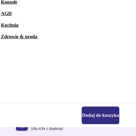
Konsole
AGD
Kuchnia
Zdrowie & uroda
Dodaj do koszyka
Pobierz aplikację refurbed
Dla iOS i Android