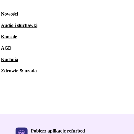
Nowości
Audio i słuchawki
Konsole
AGD
Kuchnia
Zdrowie & uroda
Pobierz aplikację refurbed