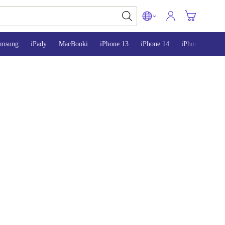
amsung
iPady
MacBooki
iPhone 13
iPhone 14
iPhone 15