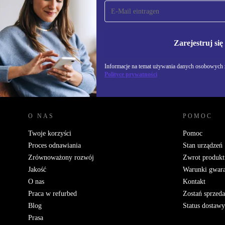
Zapisz się na nasz
newsletter!
Nie przegap żadnej oferty.
Informacje na temat u
Polityce prywatności
Zarejestruj się
Informacje na temat używania danych osobowych z
Polityce prywatności
REFURBED POLSKA - RETHINK NEW.
O NAS
POMOC
Twoje korzyści
Pomoc
Proces odnawiania
Stan urządzeń
Zrównoważony rozwój
Zwrot produkt
Jakość
Warunki gwara
O nas
Kontakt
Praca w refurbed
Zostań sprzed
Blog
Status dostawy
Prasa