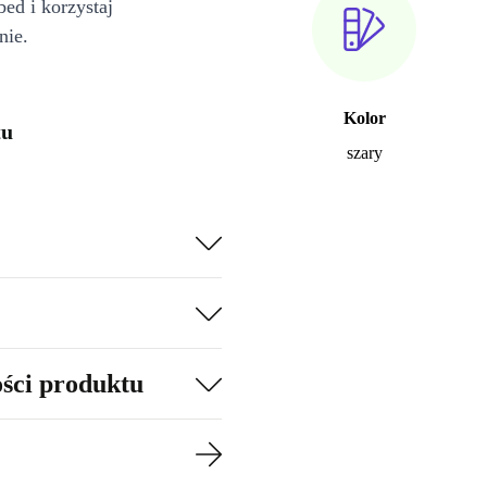
bed i korzystaj
nie.
Kolor
tu
szary
ości produktu