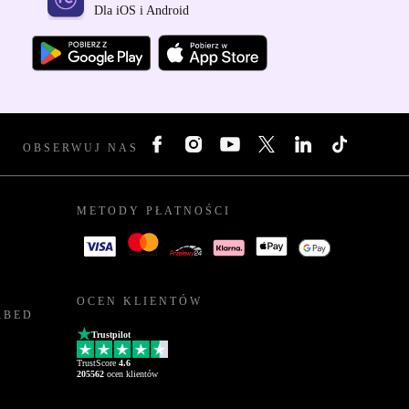
Dla iOS i Android
OBSERWUJ NAS
METODY PŁATNOŚCI
OCEN KLIENTÓW
RBED
Trustpilot
TrustScore
4.6
205562
ocen klientów