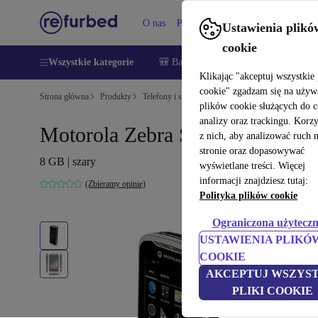
O nas
Pomoc
Ustawienia plikó
cookie
Wszystkie kategorie
🎒 Back to school
Smartfony
Lapt
Klikając "akceptuj wszystkie 
cookie" zgadzam się na używ
Strona główna
Produkty
Telefony i smartfony
Telefony Motorola
plików cookie służących do 
analizy oraz trackingu. Korz
Motorola Zebra Symbol TC55
z nich, aby analizować ruch 
stronie oraz dopasowywać
8 GB | szary
wyświetlane treści. Więcej
informacji znajdziesz tutaj:
(Zbieramy opinie)
Polityka plików cookie
Ograniczona użyteczn
USTAWIENIA PLIKÓ
COOKIE
AKCEPTUJ WSZYST
PLIKI COOKIE