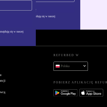
Zarejestruj się
żywania danych osobowych znajdują się w naszej
najdują się w naszej
REFURBED W
Polska
u
ncji
POBIERZ APLIKACJĘ REFU
awcą