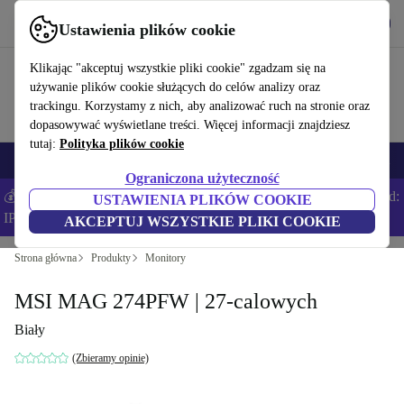
Pobierz aplikację
Pobierz
Ustawienia plików cookie
Korzystaj z refurbed szybko i łatwo
Klikając "akceptuj wszystkie pliki cookie" zgadzam się na
używanie plików cookie służących do celów analizy oraz
trackingu. Korzystamy z nich, aby analizować ruch na stronie oraz
dopasowywać wyświetlane treści. Więcej informacji znajdziesz
tutaj:
Polityka plików cookie
Smartfony
Laptopy
Tablety
Smartwatche
Akcesoria
Słuchawki
Ograniczona użyteczność
💰Zaoszczędź DODATKOWE 5% na wszystkich iPhone’ach – Kod:
USTAWIENIA PLIKÓW COOKIE
IPHONEDEAL –
Regulamin
AKCEPTUJ WSZYSTKIE PLIKI COOKIE
Strona główna
Produkty
Monitory
MSI MAG 274PFW | 27-calowych
Biały
(Zbieramy opinie)