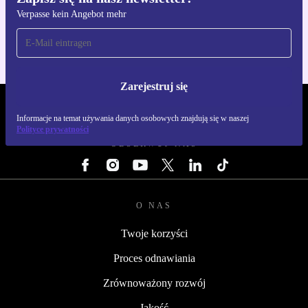
Pobierz aplikację refurbed
Verpasse kein Angebot mehr
Dla iOS i Android
Zarejestruj się
REFURBED POLSKA - RETHINK NEW.
Informacje na temat używania danych osobowych znajdują się w naszej
Polityce prywatności
OBSERWUJ NAS
O NAS
Twoje korzyści
Proces odnawiania
Zrównoważony rozwój
Jakość