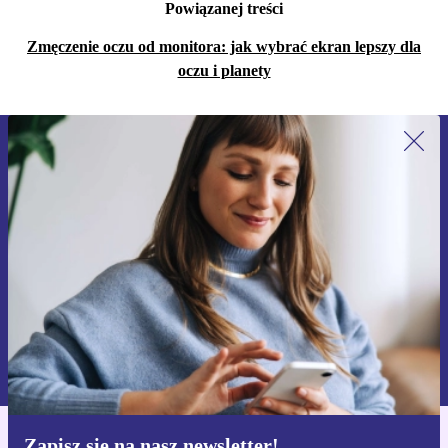
Powiązanej treści
Zmęczenie oczu od monitora: jak wybrać ekran lepszy dla
oczu i planety
Zapisz się na nasz newsletter!
Nie przegap żadnej oferty.
Zarejestruj się
Informacje na temat używania danych osobowych znajdują się w
naszej
Polityce prywatności
Zapisz się na nasz newsletter!