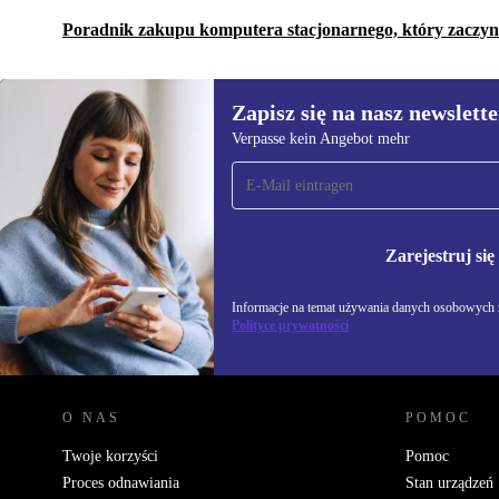
Poradnik zakupu komputera stacjonarnego, który zaczyna
Zapisz się na nasz newslette
Verpasse kein Angebot mehr
Zapisz się na nasz
newsletter!
Nie przegap żadnej oferty.
Informacje na temat u
Polityce prywatności
Zarejestruj się
Informacje na temat używania danych osobowych z
Polityce prywatności
REFURBED POLSKA - RETHINK NEW.
O NAS
POMOC
Twoje korzyści
Pomoc
Proces odnawiania
Stan urządzeń