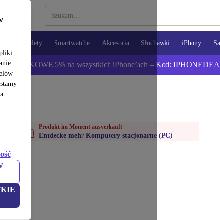
w
opy
Tablety
Smartwatche
Akcesoria
Słuchawki
iPhony
S
pliki
anie
ź DODATKOWE 5% na wszystkich iPhone’ach – Kod: IPHONEDEA
celów
ystamy
na
Produkt im Moment ausverkauft
Entdecke mehr Komputery stacjonarne (PC)
ość
W
KIE