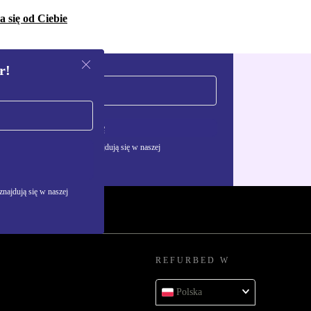
 się od Ciebie
r!
Zarejestruj się
żywania danych osobowych znajdują się w naszej
najdują się w naszej
REFURBED W
Polska