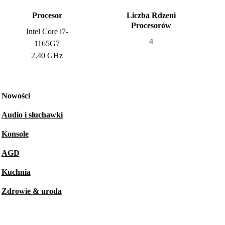
Procesor
Liczba Rdzeni
Procesorów
Intel Core i7-
4
1165G7
2.40 GHz
Nowości
Audio i słuchawki
Konsole
AGD
Kuchnia
Zdrowie & uroda