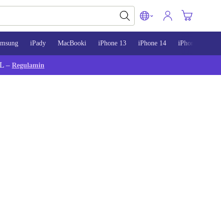
amsung
iPady
MacBooki
iPhone 13
iPhone 14
iPhone 15
L –
Regulamin