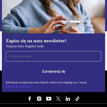
Zarejestruj się
Informacje na temat używania danych osobowych znajdują się w
naszej
Polityce prywatności
Zapisz się na nasz newsletter!
Pobierz aplikację refurbed
Verpasse kein Angebot mehr
Dla iOS i Android
Zarejestruj się
REFURBED POLSKA - RETHINK NEW.
Informacje na temat używania danych osobowych znajdują się w naszej
Polityce prywatności
OBSERWUJ NAS