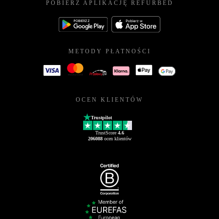
POBIERZ APLIKACJĘ REFURBED
METODY PŁATNOŚCI
OCEN KLIENTÓW
Trustpilot
TrustScore
4.6
206088
ocen klientów