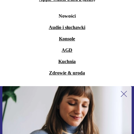
Nowości
Audio i słuchawki
Konsole
AGD
Kuchnia
Zdrowie & uroda
Zapisz się na nasz newsletter!
Nie przegap żadnej oferty.