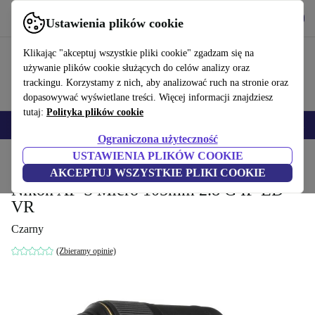
Pobierz aplikację
Pobierz
Ustawienia plików cookie
Korzystaj z refurbed szybko i łatwo
Klikając "akceptuj wszystkie pliki cookie" zgadzam się na
używanie plików cookie służących do celów analizy oraz
trackingu. Korzystamy z nich, aby analizować ruch na stronie oraz
dopasowywać wyświetlane treści. Więcej informacji znajdziesz
tutaj:
Polityka plików cookie
Smartfony
Laptopy
Tablety
Smartwatche
Akcesoria
Słuchawki
Ograniczona użyteczność
USTAWIENIA PLIKÓW COOKIE
Strona główna
Produkty
Aparaty fotograficzne
Cel pomocy
AKCEPTUJ WSZYSTKIE PLIKI COOKIE
Nikon AF-S Micro 105mm 2.8 G IF-ED
VR
Czarny
(Zbieramy opinie)