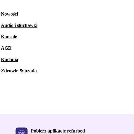
Nowości
Audio i słuchawki
Konsole
AGD
Kuchnia
Zdrowie & uroda
Pobierz aplikację refurbed