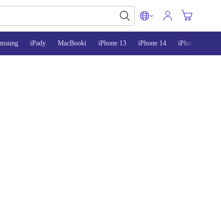
amsung
iPady
MacBooki
iPhone 13
iPhone 14
iPhone 15