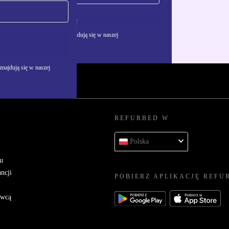
Zarejestruj się
żywania danych osobowych znajdują się w naszej
najdują się w naszej
REFURBED W
Polska
u
ncji
POBIERZ APLIKACJĘ REFU
awcą