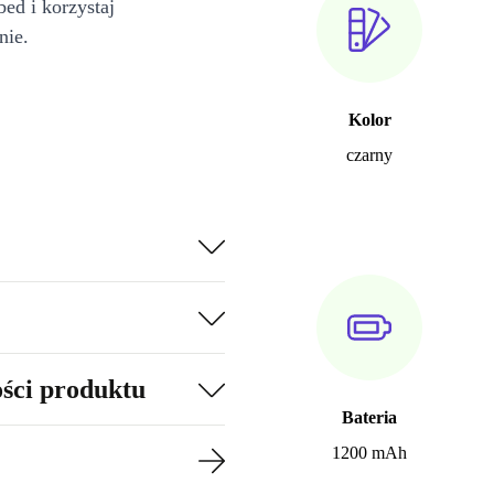
bed i korzystaj
nie.
Kolor
czarny
ości produktu
Bateria
1200 mAh