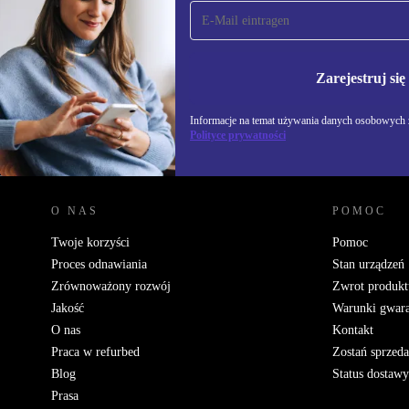
Zapisz się na nasz
newsletter!
Nie przegap żadnej oferty.
Informacje na temat u
Polityce prywatności
Zarejestruj się
Informacje na temat używania danych osobowych z
Polityce prywatności
REFURBED POLSKA - RETHINK NEW.
O NAS
POMOC
Twoje korzyści
Pomoc
Proces odnawiania
Stan urządzeń
Zrównoważony rozwój
Zwrot produkt
Jakość
Warunki gwara
O nas
Kontakt
Praca w refurbed
Zostań sprzed
Blog
Status dostawy
Prasa