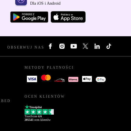
Dla iOS i Android
OBSERWUJ NAS
METODY PŁATNOŚCI
OCEN KLIENTÓW
RBED
Trustpilot
TrustScore
4.6
205543
ocen klientów