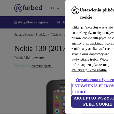
O nas
Pomoc
Ustawienia plikó
cookie
Wszystkie kategorie
🎒 Back to school
Smartfony
Lapt
Klikając "akceptuj wszystkie 
cookie" zgadzam się na używ
Strona główna
Produkty
Telefony i smartfony
Telefony Nokia
plików cookie służących do 
analizy oraz trackingu. Korz
Nokia 130 (2017)
z nich, aby analizować ruch 
stronie oraz dopasowywać
Dual-SIM | czarny
wyświetlane treści. Więcej
informacji znajdziesz tutaj:
(Zbieramy opinie)
Polityka plików cookie
Ograniczona użyteczn
USTAWIENIA PLIKÓ
COOKIE
AKCEPTUJ WSZYST
PLIKI COOKIE