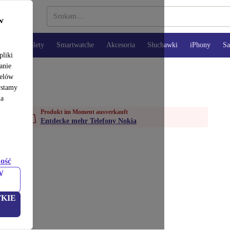
w
opy
Tablety
Smartwatche
Akcesoria
Słuchawki
iPhony
S
pliki
anie
celów
ystamy
na
Produkt im Moment ausverkauft
Entdecke mehr Telefony Nokia
ość
W
KIE