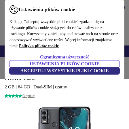
Pobierz aplikację
Pobierz
Ustawienia plików cookie
Korzystaj z refurbed szybko i łatwo
Klikając "akceptuj wszystkie pliki cookie" zgadzam się na
używanie plików cookie służących do celów analizy oraz
trackingu. Korzystamy z nich, aby analizować ruch na stronie oraz
dopasowywać wyświetlane treści. Więcej informacji znajdziesz
tutaj:
Polityka plików cookie
Smartfony
Laptopy
Tablety
Smartwatche
Akcesoria
Słuchawki
Ograniczona użyteczność
USTAWIENIA PLIKÓW COOKIE
Strona główna
Produkty
Telefony i smartfony
Telefony Nokia
AKCEPTUJ WSZYSTKIE PLIKI COOKIE
Nokia C22
2 GB | 64 GB | Dual-SIM | czarny
(3 opinie)