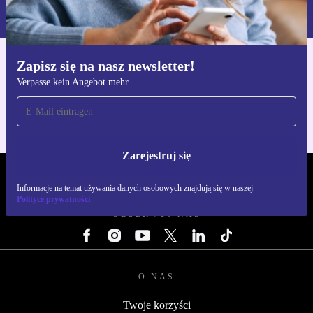
naszej
Polityce prywatności
Zapisz się na nasz newsletter!
Pobierz aplikację refurbed
Verpasse kein Angebot mehr
Dla iOS i Android
Zarejestruj się
REFURBED POLSKA - RETHINK NEW.
Informacje na temat używania danych osobowych znajdują się w naszej
Polityce prywatności
OBSERWUJ NAS
O NAS
Twoje korzyści