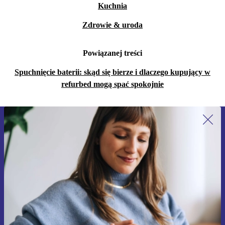
Kuchnia
Zdrowie & uroda
Powiązanej treści
Spuchnięcie baterii: skąd się bierze i dlaczego kupujący w
refurbed mogą spać spokojnie
Zapisz się na nasz newsletter!
Nie przegap żadnej oferty.
Zarejestruj się
Informacje na temat używania danych osobowych znajdują się w