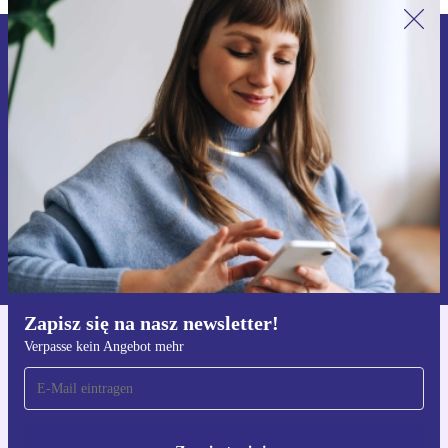
Zapisz się na nasz newsletter!
Nie przegap żadnej oferty.
Zarejestruj się
Informacje na temat używania danych osobowych znajdują się w
naszej
Polityce prywatności
Zapisz się na nasz newsletter!
Verpasse kein Angebot mehr
Pobierz aplikację refurbed
Dla iOS i Android