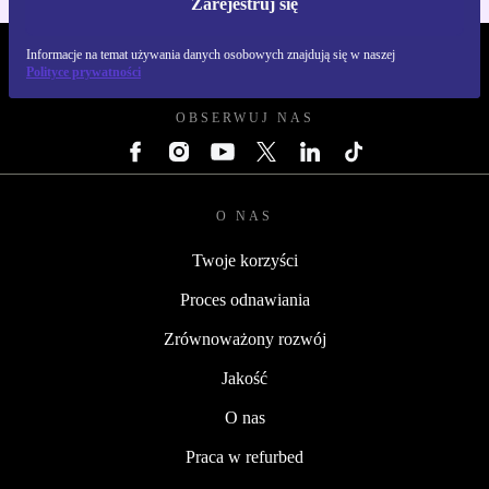
Zarejestruj się
Informacje na temat używania danych osobowych znajdują się w naszej
REFURBED POLSKA - RETHINK NEW.
Polityce prywatności
OBSERWUJ NAS
O NAS
Twoje korzyści
Proces odnawiania
Zrównoważony rozwój
Jakość
O nas
Praca w refurbed