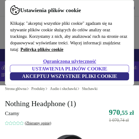
Pobierz aplikację
Pobierz
Ustawienia plików cookie
Korzystaj z refurbed szybko i łatwo
Klikając "akceptuj wszystkie pliki cookie" zgadzam się na
używanie plików cookie służących do celów analizy oraz
trackingu. Korzystamy z nich, aby analizować ruch na stronie oraz
dopasowywać wyświetlane treści. Więcej informacji znajdziesz
tutaj:
Polityka plików cookie
Smartfony
Laptopy
Tablety
Smartwatche
Akcesoria
Słuchawki
Ograniczona użyteczność
💰Zaoszczędź DODATKOWE 5% na wszystkich iPhone’ach – Kod:
USTAWIENIA PLIKÓW COOKIE
IPHONEDEAL –
Regulamin
AKCEPTUJ WSZYSTKIE PLIKI COOKIE
Strona główna
Produkty
Audio i słuchawki
Słuchawki
Nothing Headphone (1)
970
,55 zł
Czarny
1 070,74 zł
(Zbieramy opinie)