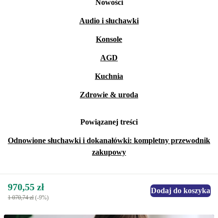
Nowości
Audio i słuchawki
Konsole
AGD
Kuchnia
Zdrowie & uroda
Powiązanej treści
Odnowione słuchawki i dokanałówki: kompletny przewodnik
zakupowy
970,55 zł
Dodaj do koszyka
1 070,74 zł
(-9%)