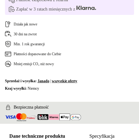
Zapłać w 3 ratach miesięcznych z
Działa jak nowe
30 dni na zwrot
Min. 1 rok gwarancji
Płatności dopasowane do Ciebie
Mniej emisji CO₂ niż nowy
Sprzedaż i wysyłka:
Janado
|
wszystkie oferty
Kraj wysyłki:
Niemcy
Bezpieczna płatność
Dane techniczne produktu
Specyfikacja