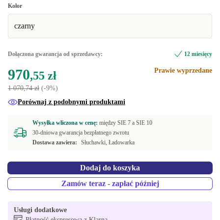
Kolor
czarny
Dołączona gwarancja od sprzedawcy:
12 miesięcy
970
Prawie wyprzedane
,55 zł
1 070,74 zł
(-9%)
Porównaj z podobnymi produktami
Wysyłka wliczona w cenę:
między
SIE 7 a
SIE 10
30-dniowa gwarancja bezpłatnego zwrotu
Dostawa zawiera:
Słuchawki, Ładowarka
Dodaj do koszyka
Zamów teraz - zapłać później
Usługi dodatkowe
Płatność ekspresowa z Klarna