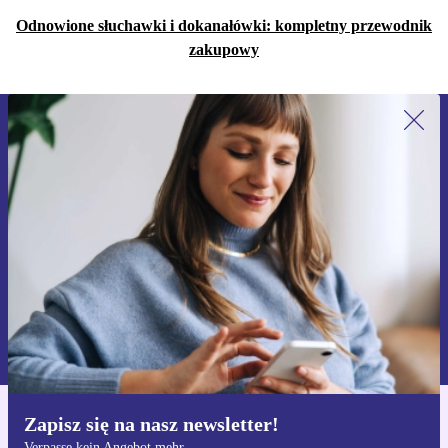
Odnowione słuchawki i dokanałówki: kompletny przewodnik
zakupowy
Zapisz się na nasz newsletter!
Nie przegap żadnej oferty.
Zarejestruj się
Informacje na temat używania danych osobowych znajdują się w
naszej
Polityce prywatności
Zapisz się na nasz newsletter!
Pobierz aplikację refurbed
Verpasse kein Angebot mehr