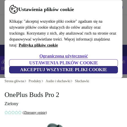
Pobierz aplikację
Pobierz
Ustawienia plików cookie
Korzystaj z refurbed szybko i łatwo
Klikając "akceptuj wszystkie pliki cookie" zgadzam się na
używanie plików cookie służących do celów analizy oraz
trackingu. Korzystamy z nich, aby analizować ruch na stronie oraz
dopasowywać wyświetlane treści. Więcej informacji znajdziesz
tutaj:
Polityka plików cookie
Smartfony
Laptopy
Tablety
Smartwatche
Akcesoria
Słuchawki
Ograniczona użyteczność
💰Zaoszczędź DODATKOWE 5% na wszystkich iPhone’ach – Kod:
USTAWIENIA PLIKÓW COOKIE
IPHONEDEAL –
Regulamin
AKCEPTUJ WSZYSTKIE PLIKI COOKIE
Strona główna
Produkty
Audio i słuchawki
Słuchawki
OnePlus Buds Pro 2
Zielony
(Zbieramy opinie)