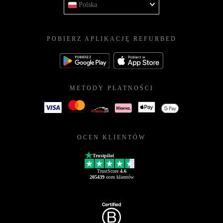
Polska
POBIERZ APLIKACJĘ REFURBED
METODY PŁATNOŚCI
OCEN KLIENTÓW
Trustpilot
TrustScore
4.6
205439
ocen klientów