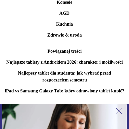
Konsole
AGD
Kuchnia
Zdrowie & uroda
Powiązanej treści
Najlepsze tablety z Androidem 2026: charakter i możliwości
Najlepszy tablet dla studenta: jak wybrać przed
rozpoczęciem semestru
iPad vs Samsung Galaxy Tab: który odnowiony tablet kupić?
Zapisz się na nasz newsletter!
Nie przegap żadnej oferty.