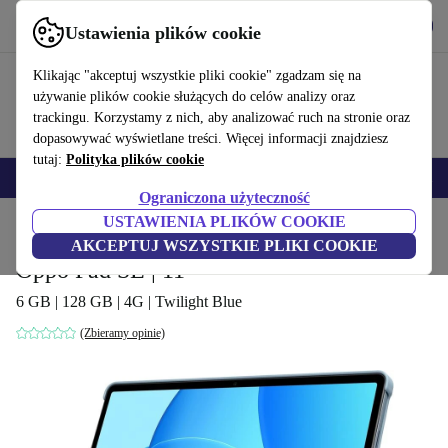
Pobierz aplikację
Pobierz
Ustawienia plików cookie
Korzystaj z refurbed szybko i łatwo
Klikając "akceptuj wszystkie pliki cookie" zgadzam się na
używanie plików cookie służących do celów analizy oraz
trackingu. Korzystamy z nich, aby analizować ruch na stronie oraz
dopasowywać wyświetlane treści. Więcej informacji znajdziesz
tutaj:
Polityka plików cookie
Smartfony
Laptopy
Tablety
Smartwatche
Akcesoria
Słuchawki
Ograniczona użyteczność
USTAWIENIA PLIKÓW COOKIE
Strona główna
Produkty
Tablety
AKCEPTUJ WSZYSTKIE PLIKI COOKIE
Oppo Pad SE | 11"
6 GB | 128 GB | 4G | Twilight Blue
(Zbieramy opinie)