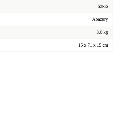
Szkło
Abażury
3.0 kg
15 x 71 x 15 cm