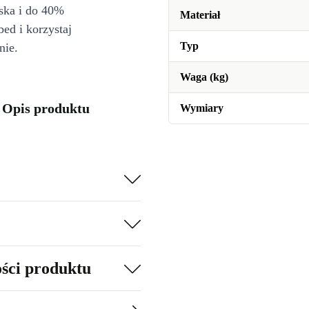
iska i do 40%
Materiał
bed i korzystaj
Typ
nie.
Waga (kg)
 Opis produktu
Wymiary
ości produktu