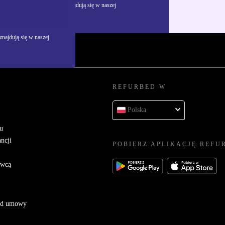
żywania danych osobowych znajdują się w naszej
najdują się w naszej
REFURBED W
Polska
u
ncji
POBIERZ APLIKACJĘ REFU
awcą
 od umowy