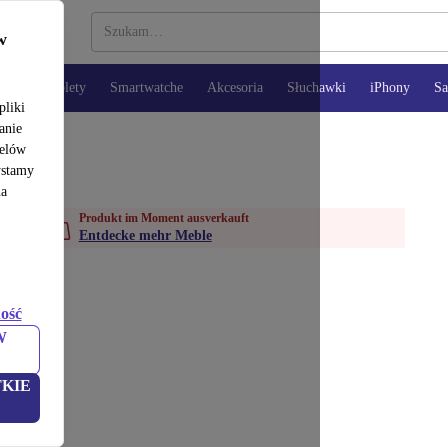
w
opy
Tablety
Smartwatche
Akcesoria
Słuchawki
iPhony
S
pliki
anie
celów
ystamy
na
Produkt im Moment ausverkauft
Entdecke mehr Meble
ość
W
KIE