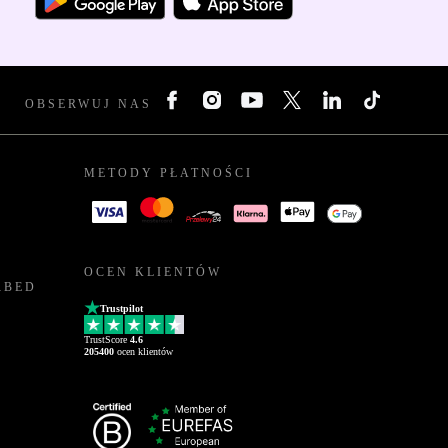
OBSERWUJ NAS
METODY PŁATNOŚCI
OCEN KLIENTÓW
RBED
Trustpilot
TrustScore
4.6
205400
ocen klientów