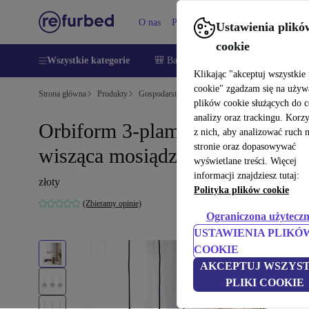
O nas
Pomoc
Ustawienia plikó
cookie
Wszystkie kategorie
🎒 Back to school
Smartfony
Lapt
Klikając "akceptuj wszystkie 
cookie" zgadzam się na używ
Strona główna
Produkty
Gospodarstwo domowe
Meble
plików cookie służących do 
analizy oraz trackingu. Korz
Orbiform 3-plamka lampa
z nich, aby analizować ruch 
stronie oraz dopasowywać
wisząca mosiądz
wyświetlane treści. Więcej
informacji znajdziesz tutaj:
złoty
Polityka plików cookie
(Zbieramy opinie)
Ograniczona użyteczn
USTAWIENIA PLIKÓ
COOKIE
AKCEPTUJ WSZYST
PLIKI COOKIE