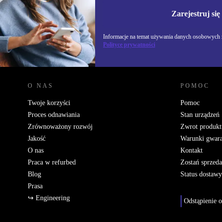
Informacje na temat u
Polityce prywatności
Zarejestruj się
Informacje na temat używania danych osobowych z
Polityce prywatności
REFURBED POLSKA - RETHINK NEW.
O NAS
POMOC
Twoje korzyści
Pomoc
Proces odnawiania
Stan urządzeń
Zrównoważony rozwój
Zwrot produkt
Jakość
Warunki gwara
O nas
Kontakt
Praca w refurbed
Zostań sprzed
Blog
Status dostawy
Prasa
↪ Engineering
Odstąpienie