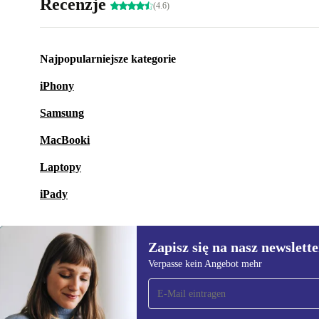
Recenzje
(4.6)
Najpopularniejsze kategorie
iPhony
Samsung
MacBooki
Laptopy
iPady
Zapisz się na nasz newslette
Verpasse kein Angebot mehr
Zapisz się na nasz
newsletter!
Nie przegap żadnej oferty.