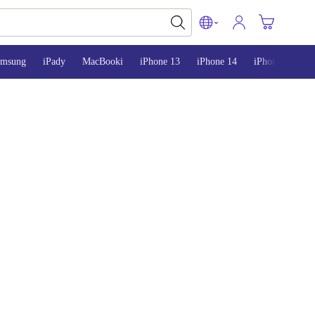
amsung
iPady
MacBooki
iPhone 13
iPhone 14
iPhone 15