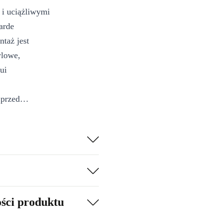
 i uciążliwymi
arde
taż jest
ylowe,
ui
 przed
cześnie
 funkcji
ości produktu