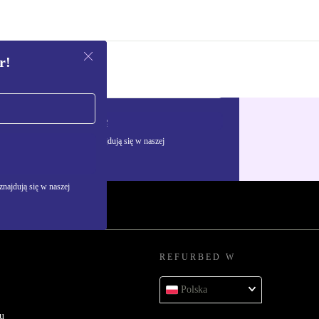
r!
Zarejestruj się
żywania danych osobowych znajdują się w naszej
najdują się w naszej
REFURBED W
Polska
u