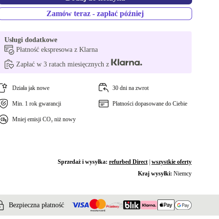
Zamów teraz - zapłać później
Usługi dodatkowe
Płatność ekspresowa z Klarna
Zapłać w 3 ratach miesięcznych z
Działa jak nowe
30 dni na zwrot
Min. 1 rok gwarancji
Płatności dopasowane do Ciebie
Mniej emisji CO₂ niż nowy
Sprzedaż i wysyłka:
refurbed Direct
|
wszystkie oferty
Kraj wysyłki:
Niemcy
Bezpieczna płatność