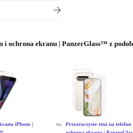
fon i ochrona ekranu | PanzerGlass™ z pod
kranu iPhone |
vs.
Przezroczyste etui na telefon 
s™
ochrona ekranu | PanzerGla