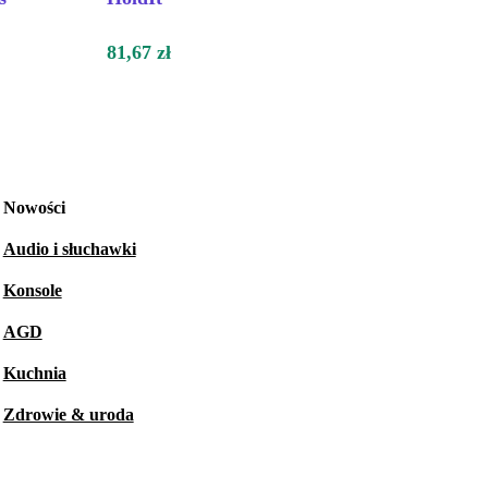
81,67 zł
Nowości
Audio i słuchawki
Konsole
AGD
Kuchnia
Zdrowie & uroda