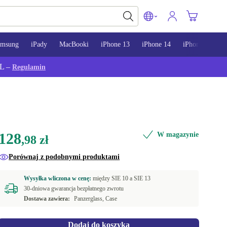
amsung
iPady
MacBooki
iPhone 13
iPhone 14
iPhone 15
L –
Regulamin
128
W magazynie
,98 zł
Porównaj z podobnymi produktami
Wysyłka wliczona w cenę:
między
SIE 10 a
SIE 13
30-dniowa gwarancja bezpłatnego zwrotu
Dostawa zawiera:
Panzerglass, Case
Dodaj do koszyka