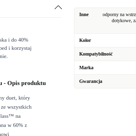
Inne
odporny na wstrz
dotykowe, z
iska i do 40%
Kolor
bed i korzystaj
Kompatybilność
nie.
Marka
Gwarancja
nu - Opis produktu
y duet, który
ze wszystkich
Glass™ na
nana w 60% z
nowi