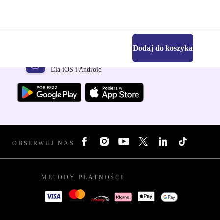
Dodaj do koszyka
Pobierz aplikację refurbed
Dla iOS i Android
OBSERWUJ NAS
METODY PŁATNOŚCI