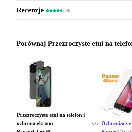
Recenzje
(4.6)
Porównaj Przezroczyste etui na tele
Przezroczyste etui na telefon i
ochrona ekranu |
vs.
Ochraniacz e
PanzerGlass™
PanzerGlas