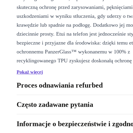
skuteczną ochronę przed zarysowaniami, pęknięciami
uszkodzeniami w wyniku stłuczenia, gdy uderzy o tw
krawędzie lub spadnie na podłogę. Dodatkowo jej mon
dziecinnie prosty. Etui na telefon jest jednocześnie st
bezpieczne i przyjazne dla środowiska: dzięki temu et
ochronnemu PanzerGlass™ wykonanemu w 100% z
recyklingowanego TPU zyskujesz doskonałą ochronę
zarysowaniami, pęknięciami i wgnieceniami, a jedno
Pokaż więcej
zachowujesz łatwy dostęp do wszystkich potrzebnych
Proces odnawiania refurbed
urządzenia.
Często zadawane pytania
Informacje o bezpieczeństwie i zgodn