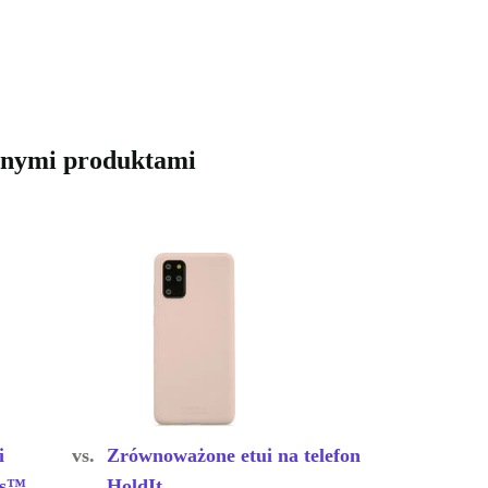
obnymi produktami
i
vs.
Zrównoważone etui na telefon
ss™
HoldIt