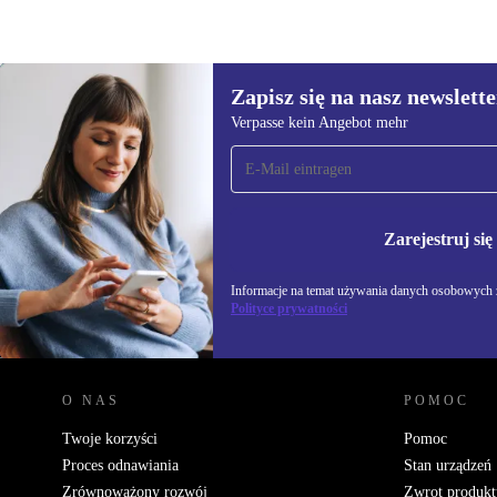
Zapisz się na nasz newslette
128,98 zł
Verpasse kein Angebot mehr
Zapisz się na nasz
newsletter!
Nie przegap żadnej oferty.
Informacje na temat u
Polityce prywatności
Zarejestruj się
Informacje na temat używania danych osobowych z
Polityce prywatności
REFURBED POLSKA - RETHINK NEW.
O NAS
POMOC
Twoje korzyści
Pomoc
Proces odnawiania
Stan urządzeń
Zrównoważony rozwój
Zwrot produkt