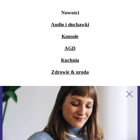
którym udało się ograniczyć użycie plastiku o 50%.
Nowości
Ponadto przy projektowaniu opakowania zwrócono
uwagę na bardziej zielone alternatywy – na przykład
Audio i słuchawki
opakowanie zewnętrzne zestawu czyszczącego jest teraz
Konsole
wykonane w 100% z materiału kompostowalnego!
AGD
Kuchnia
Zdrowie & uroda
Zapisz się na nasz newsletter!
Nie przegap żadnej oferty.