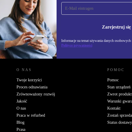
Zapisz się na nasz
newsletter!
Nie przegap żadnej oferty.
Informacje na temat u
Polityce prywatności
Zarejestruj się
Informacje na temat używania danych osobowych z
Polityce prywatności
REFURBED POLSKA - RETHINK NEW.
O NAS
POMOC
Twoje korzyści
Pomoc
Proces odnawiania
Stan urządzeń
Zrównoważony rozwój
Zwrot produkt
Jakość
Warunki gwara
O nas
Kontakt
Praca w refurbed
Zostań sprzed
Blog
Status dostawy
Prasa