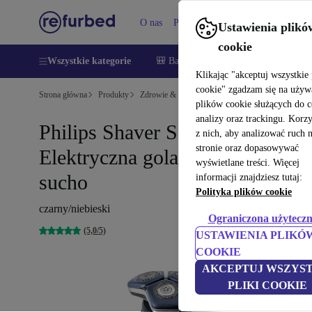
O nas
Pomoc
Ustawienia plikó
cookie
Wszystkie kategorie
🎒 Back to school
Smartfony
Lapt
Klikając "akceptuj wszystkie 
cookie" zgadzam się na używ
Strona główna
Produkty
Zdrowie & uroda
Uroda i pielęgnacja
plików cookie służących do 
analizy oraz trackingu. Korz
Philips Shaver Series 7000
z nich, aby analizować ruch 
stronie oraz dopasowywać
Elektryczna golarka na mokro i
wyświetlane treści. Więcej
sucho
informacji znajdziesz tutaj:
Polityka plików cookie
czarny/niebieski
Ograniczona użyteczn
(5,0/5)
USTAWIENIA PLIKÓ
COOKIE
AKCEPTUJ WSZYST
PLIKI COOKIE