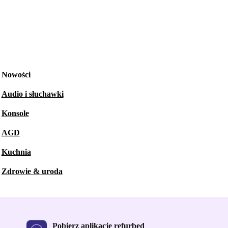
Nowości
Audio i słuchawki
Konsole
AGD
Kuchnia
Zdrowie & uroda
Pobierz aplikację refurbed