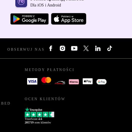
Dla iOS i Android
OBSERWUJ NAS
METODY PŁATNOŚCI
OCEN KLIENTÓW
RBED
Trustpilot
TrustScore
4.6
205719
ocen klientów