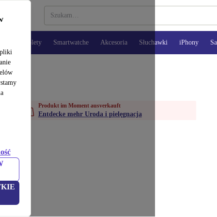
w
opy
Tablety
Smartwatche
Akcesoria
Słuchawki
iPhony
S
pliki
anie
celów
ystamy
na
Produkt im Moment ausverkauft
Entdecke mehr Uroda i pielęgnacja
ość
W
KIE