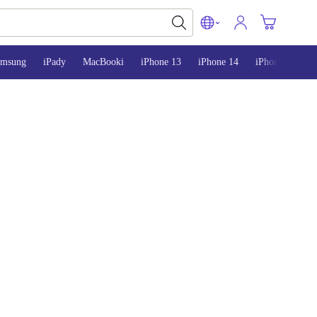
amsung
iPady
MacBooki
iPhone 13
iPhone 14
iPhone 15