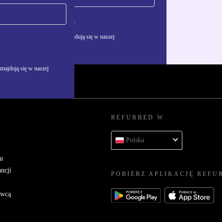
Zarejestruj się
żywania danych osobowych znajdują się w naszej
najdują się w naszej
REFURBED W
Polska
u
ncji
POBIERZ APLIKACJĘ REFU
awcą