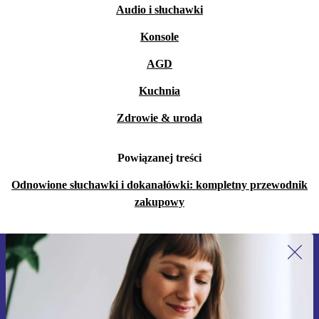
Audio i słuchawki
Konsole
AGD
Kuchnia
Zdrowie & uroda
Powiązanej treści
Odnowione słuchawki i dokanałówki: kompletny przewodnik
zakupowy
Zapisz się na nasz newsletter!
Nie przegap żadnej oferty.