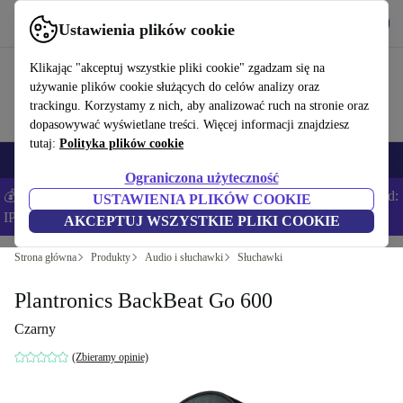
Pobierz aplikację
Pobierz
Ustawienia plików cookie
Korzystaj z refurbed szybko i łatwo
Klikając "akceptuj wszystkie pliki cookie" zgadzam się na
używanie plików cookie służących do celów analizy oraz
trackingu. Korzystamy z nich, aby analizować ruch na stronie oraz
dopasowywać wyświetlane treści. Więcej informacji znajdziesz
tutaj:
Polityka plików cookie
Smartfony
Laptopy
Tablety
Smartwatche
Akcesoria
Słuchawki
Ograniczona użyteczność
💰Zaoszczędź DODATKOWE 5% na wszystkich iPhone’ach – Kod:
USTAWIENIA PLIKÓW COOKIE
IPHONEDEAL –
Regulamin
AKCEPTUJ WSZYSTKIE PLIKI COOKIE
Strona główna
Produkty
Audio i słuchawki
Słuchawki
Plantronics BackBeat Go 600
Czarny
(Zbieramy opinie)