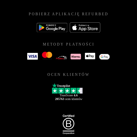
POBIERZ APLIKACJĘ REFURBED
METODY PŁATNOŚCI
OCEN KLIENTÓW
Trustpilot
TrustScore
4.6
205763
ocen klientów