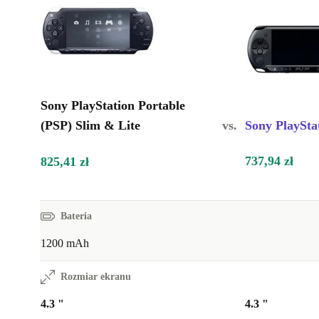
Sony PlayStation Portable
(PSP) Slim & Lite
vs.
Sony PlaySta
737,94 zł
825,41 zł
Bateria
1200 mAh
Rozmiar ekranu
4.3 "
4.3 "