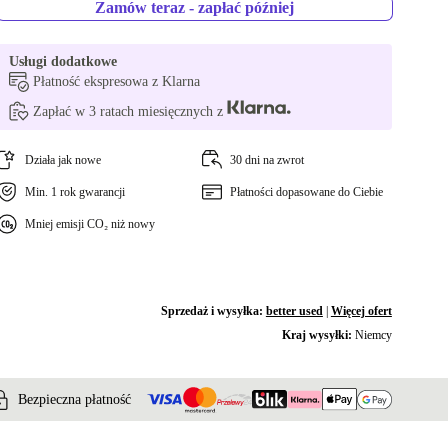
Zamów teraz - zapłać później
Usługi dodatkowe
Płatność ekspresowa z Klarna
Zapłać w 3 ratach miesięcznych z
Działa jak nowe
30 dni na zwrot
Min. 1 rok gwarancji
Płatności dopasowane do Ciebie
Mniej emisji CO₂ niż nowy
Sprzedaż i wysyłka:
better used
|
Więcej ofert
Kraj wysyłki:
Niemcy
Bezpieczna płatność