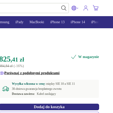
amsung
iPady
MacBooki
iPhone 13
iPhone 14
iPhone 15
825
W magazynie
,41 zł
984,84 zł
(-16%)
Porównaj z podobnymi produktami
Wysyłka wliczona w cenę:
między
SIE 10 a
SIE 11
30-dniowa gwarancja bezpłatnego zwrotu
Dostawa zawiera:
Kabel zasilający
Dodaj do koszyka