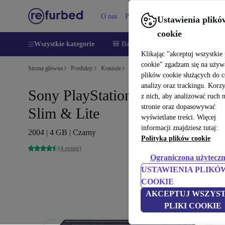
O nas
Pomoc
Ustawienia plikó
cookie
Wszystkie kategorie
🎒 Back to school
Smartfony
Lapt
Klikając "akceptuj wszystkie 
cookie" zgadzam się na używ
Strona główna
Produkty
Konsole
PlayStation
plików cookie służących do 
analizy oraz trackingu. Korz
Sony PlayStation Portable (PSP
z nich, aby analizować ruch 
stronie oraz dopasowywać
Slim & Lite
wyświetlane treści. Więcej
informacji znajdziesz tutaj:
2004 | 4 GB | Czarny
Polityka plików cookie
(4 opinie)
Ograniczona użyteczn
USTAWIENIA PLIKÓ
COOKIE
AKCEPTUJ WSZYST
PLIKI COOKIE