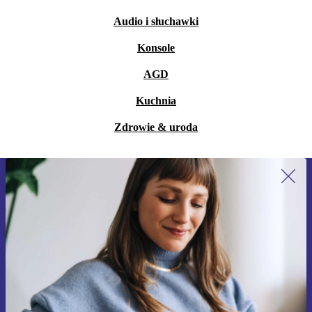
Audio i słuchawki
Konsole
AGD
Kuchnia
Zdrowie & uroda
Zapisz się na nasz newsletter!
Nie przegap żadnej oferty.
Zarejestruj się