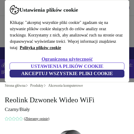
Pobierz aplikację
Pobierz
Ustawienia plików cookie
Korzystaj z refurbed szybko i łatwo
Klikając "akceptuj wszystkie pliki cookie" zgadzam się na
używanie plików cookie służących do celów analizy oraz
trackingu. Korzystamy z nich, aby analizować ruch na stronie oraz
dopasowywać wyświetlane treści. Więcej informacji znajdziesz
tutaj:
Polityka plików cookie
Smartfony
Laptopy
Tablety
Smartwatche
Akcesoria
Słuchawki
Ograniczona użyteczność
💰Zaoszczędź DODATKOWE 5% na wszystkich iPhone’ach – Kod:
USTAWIENIA PLIKÓW COOKIE
IPHONEDEAL –
Regulamin
AKCEPTUJ WSZYSTKIE PLIKI COOKIE
Strona główna
Produkty
Akcesoria komputerowe
Reolink Dzwonek Wideo WiFi
Czarny/Biały
(Zbieramy opinie)