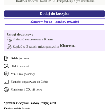
Dostawa zawiera:
Kabel USB-C kompatybilny z tym smartfonem
Dodaj do koszyka
Zamów teraz - zapłać później
Usługi dodatkowe
Płatność ekspresowa z Klarna
Zapłać w 3 ratach miesięcznych z
Działa jak nowe
30 dni na zwrot
Min. 1 rok gwarancji
Płatności dopasowane do Ciebie
Mniej emisji CO₂ niż nowy
Sprzedaż i wysyłka:
Foxway
|
Więcej ofert
Kraj wysyłki:
Estonia