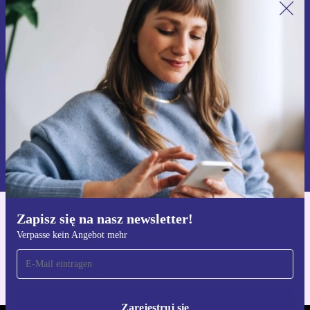
Zapisz się na nasz newsletter!
Nie przegap żadnej oferty.
Zarejestruj się
Informacje na temat używania danych osobowych znajdują się w
naszej
Polityce prywatności
Zapisz się na nasz newsletter!
Pobierz aplikację refurbed
Verpasse kein Angebot mehr
Dla iOS i Android
Zarejestruj się