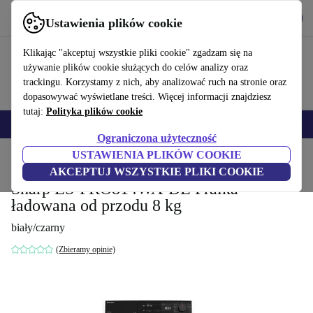
Pobierz aplikację
Pobierz
Ustawienia plików cookie
Korzystaj z refurbed szybko i łatwo
Klikając "akceptuj wszystkie pliki cookie" zgadzam się na
używanie plików cookie służących do celów analizy oraz
trackingu. Korzystamy z nich, aby analizować ruch na stronie oraz
dopasowywać wyświetlane treści. Więcej informacji znajdziesz
tutaj:
Polityka plików cookie
Smartfony
Laptopy
Tablety
Smartwatche
Akcesoria
Słuchawki
Ograniczona użyteczność
USTAWIENIA PLIKÓW COOKIE
Strona główna
Produkty
Gospodarstwo domowe
Duże urządzenia domowe
AKCEPTUJ WSZYSTKIE PLIKI COOKIE
Sharp ES-PRO814WA-DE Pralka
ładowana od przodu 8 kg
biały/czarny
(Zbieramy opinie)