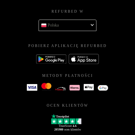
REFURBED W
Polska
POBIERZ APLIKACJĘ REFURBED
METODY PŁATNOŚCI
OCEN KLIENTÓW
Trustpilot
TrustScore
4.6
205980
ocen klientów