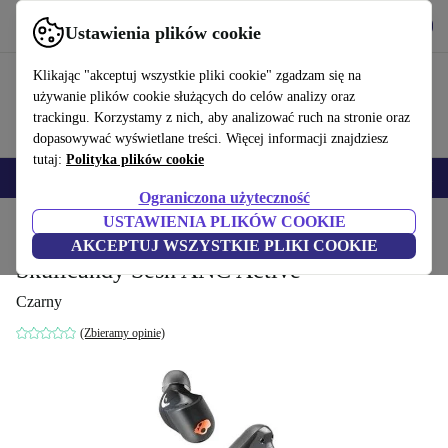
Pobierz aplikację
Pobierz
Ustawienia plików cookie
Korzystaj z refurbed szybko i łatwo
Klikając "akceptuj wszystkie pliki cookie" zgadzam się na
używanie plików cookie służących do celów analizy oraz
trackingu. Korzystamy z nich, aby analizować ruch na stronie oraz
dopasowywać wyświetlane treści. Więcej informacji znajdziesz
tutaj:
Polityka plików cookie
Smartfony
Laptopy
Tablety
Smartwatche
Akcesoria
Słuchawki
Ograniczona użyteczność
USTAWIENIA PLIKÓW COOKIE
Strona główna
Produkty
Audio i słuchawki
Słuchawki
AKCEPTUJ WSZYSTKIE PLIKI COOKIE
Skullcandy Sesh ANC Active
Czarny
(Zbieramy opinie)