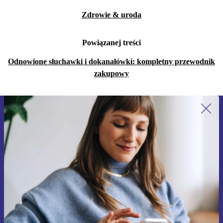
Zdrowie & uroda
Powiązanej treści
Odnowione słuchawki i dokanałówki: kompletny przewodnik
zakupowy
Zapisz się na nasz newsletter!
Nie przegap żadnej oferty.
Zarejestruj się
Informacje na temat używania danych osobowych znajdują się w
naszej
Polityce prywatności