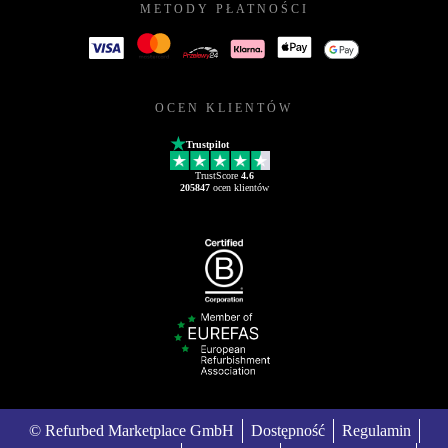
METODY PŁATNOŚCI
OCEN KLIENTÓW
Trustpilot
TrustScore
4.6
205847
ocen klientów
© Refurbed Marketplace GmbH
Dostępność
Regulamin