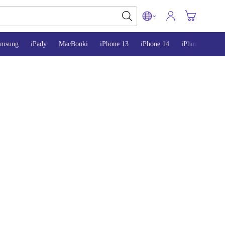
amsung
iPady
MacBooki
iPhone 13
iPhone 14
iPhone 15