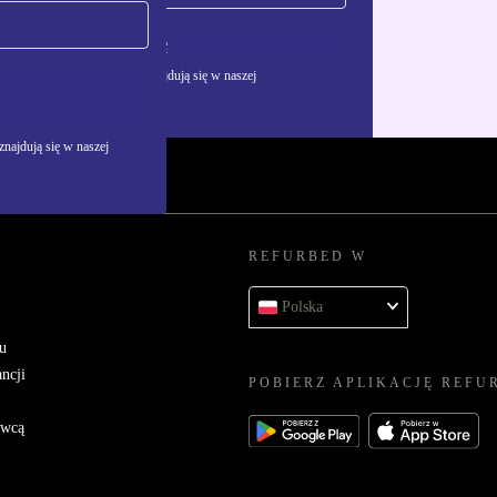
Zarejestruj się
żywania danych osobowych znajdują się w naszej
najdują się w naszej
REFURBED W
Polska
u
ncji
POBIERZ APLIKACJĘ REFU
awcą