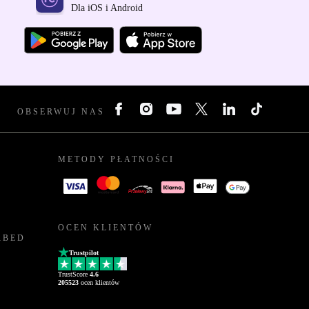
Dla iOS i Android
OBSERWUJ NAS
METODY PŁATNOŚCI
OCEN KLIENTÓW
RBED
Trustpilot
TrustScore
4.6
205523
ocen klientów