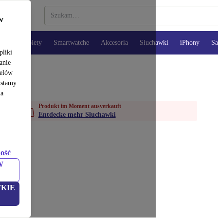
w
opy
Tablety
Smartwatche
Akcesoria
Słuchawki
iPhony
S
pliki
anie
celów
ystamy
na
Produkt im Moment ausverkauft
Entdecke mehr Słuchawki
ość
W
KIE