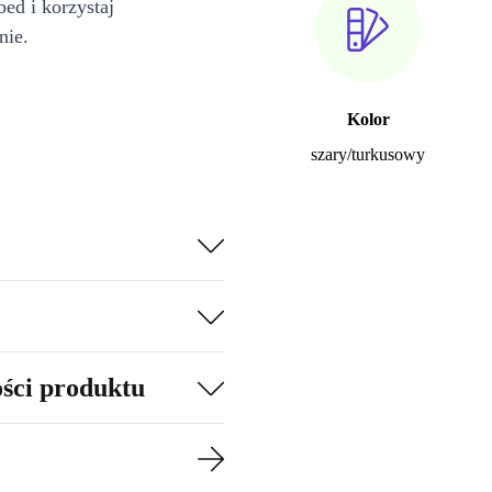
bed i korzystaj
nie.
Kolor
szary/turkusowy
ości produktu