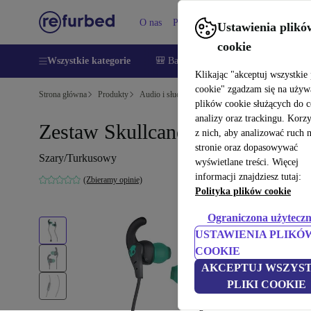
O nas
Pomoc
Ustawienia plikó
cookie
Wszystkie kategorie
🎒 Back to school
Smartfony
Lapt
Klikając "akceptuj wszystkie 
cookie" zgadzam się na używ
Strona główna
Produkty
Audio i słuchawki
Słuchawki
plików cookie służących do 
analizy oraz trackingu. Korz
Zestaw Skullcandy
z nich, aby analizować ruch 
stronie oraz dopasowywać
Szary/Turkusowy
wyświetlane treści. Więcej
informacji znajdziesz tutaj:
(Zbieramy opinie)
Polityka plików cookie
Ograniczona użyteczn
USTAWIENIA PLIKÓ
COOKIE
AKCEPTUJ WSZYST
PLIKI COOKIE