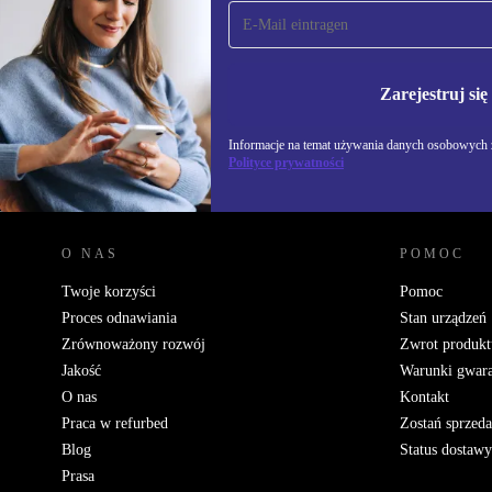
Zapisz się na nasz
newsletter!
Nie przegap żadnej oferty.
Informacje na temat u
Polityce prywatności
Zarejestruj się
Informacje na temat używania danych osobowych z
Polityce prywatności
REFURBED POLSKA - RETHINK NEW.
O NAS
POMOC
Twoje korzyści
Pomoc
Proces odnawiania
Stan urządzeń
Zrównoważony rozwój
Zwrot produkt
Jakość
Warunki gwara
O nas
Kontakt
Praca w refurbed
Zostań sprzed
Blog
Status dostawy
Prasa