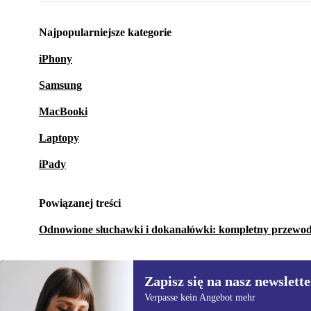
Najpopularniejsze kategorie
iPhony
Samsung
MacBooki
Laptopy
iPady
Powiązanej treści
Odnowione słuchawki i dokanałówki: kompletny przewo
Zapisz się na nasz newslette
Verpasse kein Angebot mehr