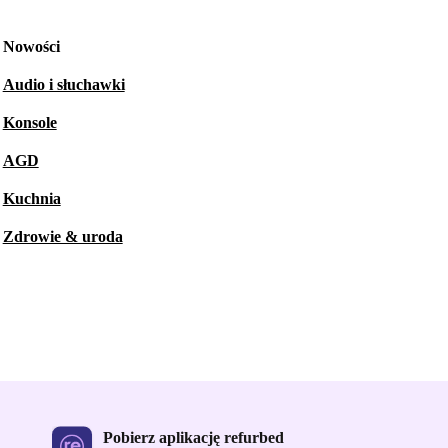
Nowości
Audio i słuchawki
Konsole
AGD
Kuchnia
Zdrowie & uroda
Pobierz aplikację refurbed