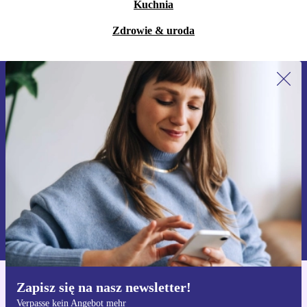
Kuchnia
Zdrowie & uroda
Zapisz się na nasz newsletter!
Nie przegap żadnej oferty.
Zarejestruj się
Informacje na temat używania danych osobowych znajdują się w
naszej
Polityce prywatności
Zapisz się na nasz newsletter!
Pobierz aplikację refurbed
Verpasse kein Angebot mehr
Dla iOS i Android