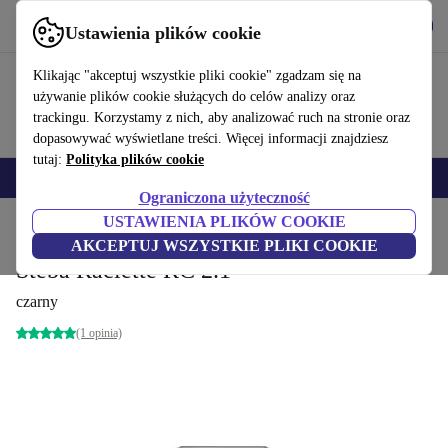
Pobierz aplikację
Pobierz
Ustawienia plików cookie
Korzystaj z refurbed szybko i łatwo
Klikając "akceptuj wszystkie pliki cookie" zgadzam się na
używanie plików cookie służących do celów analizy oraz
trackingu. Korzystamy z nich, aby analizować ruch na stronie oraz
dopasowywać wyświetlane treści. Więcej informacji znajdziesz
tutaj:
Polityka plików cookie
Smartfony
Laptopy
Tablety
Smartwatche
Akcesoria
Słuchawki
Ograniczona użyteczność
USTAWIENIA PLIKÓW COOKIE
Strona główna
Produkty
Kuchnia
Sprzęt kuchenny
Gotowanie & pieczenie
AKCEPTUJ WSZYSTKIE PLIKI COOKIE
Steba Raclette RC 2.1
czarny
(1 opinia)