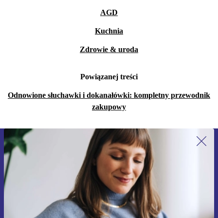
AGD
Kuchnia
Zdrowie & uroda
Powiązanej treści
Odnowione słuchawki i dokanałówki: kompletny przewodnik
zakupowy
Zapisz się na nasz newsletter!
Nie przegap żadnej oferty.