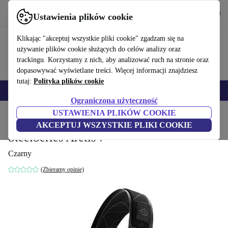
Pobierz aplikację
Pobierz
Ustawienia plików cookie
Korzystaj z refurbed szybko i łatwo
Klikając "akceptuj wszystkie pliki cookie" zgadzam się na
używanie plików cookie służących do celów analizy oraz
trackingu. Korzystamy z nich, aby analizować ruch na stronie oraz
dopasowywać wyświetlane treści. Więcej informacji znajdziesz
tutaj:
Polityka plików cookie
Smartfony
Laptopy
Tablety
Smartwatche
Akcesoria
Słuchawki
Ograniczona użyteczność
USTAWIENIA PLIKÓW COOKIE
Strona główna
Produkty
Audio i słuchawki
Słuchawki
AKCEPTUJ WSZYSTKIE PLIKI COOKIE
SteelSeries Arctis 7
Czarny
(Zbieramy opinie)