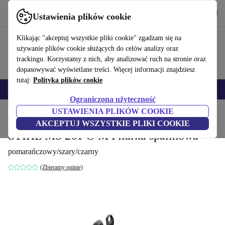
Pobierz aplikację
Pobierz
Ustawienia plików cookie
Korzystaj z refurbed szybko i łatwo
Klikając "akceptuj wszystkie pliki cookie" zgadzam się na
używanie plików cookie służących do celów analizy oraz
trackingu. Korzystamy z nich, aby analizować ruch na stronie oraz
dopasowywać wyświetlane treści. Więcej informacji znajdziesz
tutaj:
Polityka plików cookie
Smartfony
Laptopy
Tablety
Smartwatche
Akcesoria
Słuchawki
Ograniczona użyteczność
USTAWIENIA PLIKÓW COOKIE
Strona główna
Produkty
Ogród
AKCEPTUJ WSZYSTKIE PLIKI COOKIE
STIHL MS 261 C-M Pilarka spalinowa
pomarańczowy/szary/czarny
(Zbieramy opinie)