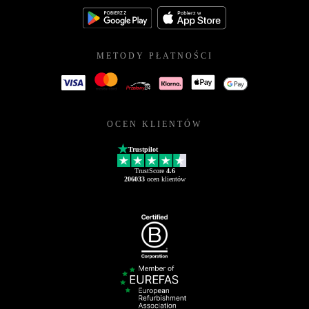
METODY PŁATNOŚCI
OCEN KLIENTÓW
Trustpilot
TrustScore
4.6
206033
ocen klientów