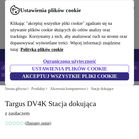
Pobierz aplikację
Pobierz
Ustawienia plików cookie
Korzystaj z refurbed szybko i łatwo
Klikając "akceptuj wszystkie pliki cookie" zgadzam się na
używanie plików cookie służących do celów analizy oraz
trackingu. Korzystamy z nich, aby analizować ruch na stronie oraz
dopasowywać wyświetlane treści. Więcej informacji znajdziesz
tutaj:
Polityka plików cookie
Smartfony
Laptopy
Tablety
Smartwatche
Akcesoria
Słuchawki
Ograniczona użyteczność
💰Zaoszczędź DODATKOWE 5% na wszystkich iPhone’ach – Kod:
USTAWIENIA PLIKÓW COOKIE
IPHONEDEAL –
Regulamin
AKCEPTUJ WSZYSTKIE PLIKI COOKIE
Strona główna
Produkty
Akcesoria komputerowe
Stacje dokujące
Targus DV4K Stacja dokująca
z zasilaczem
(Zbieramy opinie)