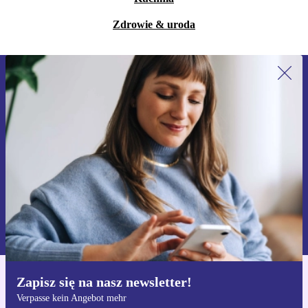
Zdrowie & uroda
Zapisz się na nasz newsletter!
Nie przegap żadnej oferty.
Zarejestruj się
Informacje na temat używania danych osobowych znajdują się w
naszej
Polityce prywatności
Zapisz się na nasz newsletter!
Pobierz aplikację refurbed
Verpasse kein Angebot mehr
Dla iOS i Android