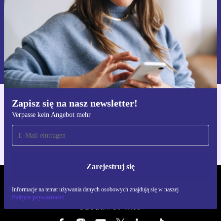
Zarejestruj się
Informacje na temat używania danych osobowych znajdują się w
naszej
Polityce prywatności
Zapisz się na nasz newsletter!
Pobierz aplikację refurbed
Verpasse kein Angebot mehr
Dla iOS i Android
Zarejestruj się
REFURBED POLSKA - RETHINK NEW.
Informacje na temat używania danych osobowych znajdują się w naszej
Polityce prywatności
OBSERWUJ NAS