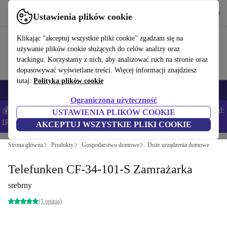
Pobierz aplikację
Pobierz
Ustawienia plików cookie
Korzystaj z refurbed szybko i łatwo
Klikając "akceptuj wszystkie pliki cookie" zgadzam się na
używanie plików cookie służących do celów analizy oraz
trackingu. Korzystamy z nich, aby analizować ruch na stronie oraz
dopasowywać wyświetlane treści. Więcej informacji znajdziesz
tutaj:
Polityka plików cookie
Smartfony
Laptopy
Tablety
Smartwatche
Akcesoria
Słuchawki
Ograniczona użyteczność
💰Zaoszczędź DODATKOWE 5% na wszystkich iPhone’ach – Kod:
USTAWIENIA PLIKÓW COOKIE
IPHONEDEAL –
Regulamin
AKCEPTUJ WSZYSTKIE PLIKI COOKIE
Strona główna
Produkty
Gospodarstwo domowe
Duże urządzenia domowe
Telefunken CF-34-101-S Zamrażarka
srebrny
(1 opinia)