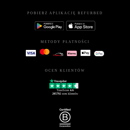
POBIERZ APLIKACJĘ REFURBED
METODY PŁATNOŚCI
OCEN KLIENTÓW
Trustpilot
TrustScore
4.6
205792
ocen klientów