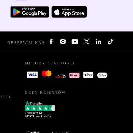
OBSERWUJ NAS
METODY PŁATNOŚCI
OCEN KLIENTÓW
RBED
Trustpilot
TrustScore
4.6
205593
ocen klientów