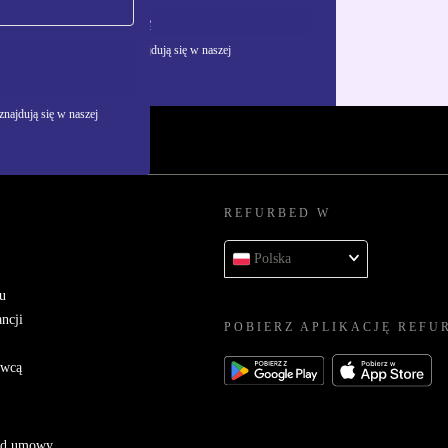
Zarejestruj się
żywania danych osobowych znajdują się w naszej
najdują się w naszej
REFURBED W
Polska
u
ncji
POBIERZ APLIKACJĘ REFU
awcą
 od umowy