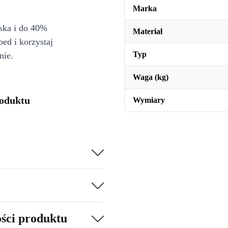
Marka
iska i do 40%
Materiał
bed i korzystaj
Typ
nie.
Waga (kg)
roduktu
Wymiary
ości produktu