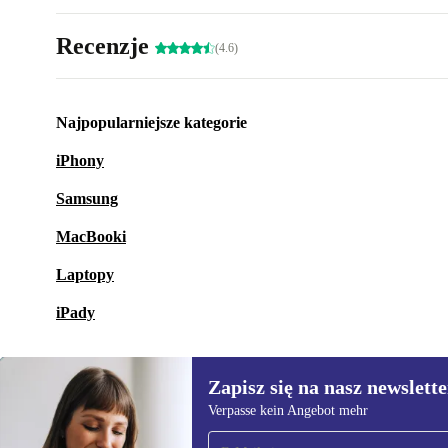
Recenzje
(4.6)
Najpopularniejsze kategorie
iPhony
Samsung
MacBooki
Laptopy
iPady
Zapisz się na nasz newslette
Verpasse kein Angebot mehr
Zapisz się na nasz