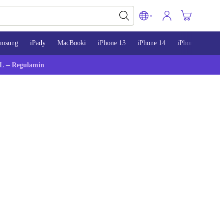
amsung
iPady
MacBooki
iPhone 13
iPhone 14
iPhone 15
L –
Regulamin