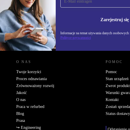
newsletter!
Nie przegap żadnej oferty.
Informacje na temat u
Polityce prywatności
Zarejestruj się
Informacje na temat używania danych osobowych z
Polityce prywatności
REFURBED POLSKA - RETHINK NEW.
O NAS
POMOC
Twoje korzyści
Pomoc
Proces odnawiania
Stan urządzeń
Zrównoważony rozwój
Zwrot produkt
Jakość
Warunki gwara
O nas
Kontakt
Praca w refurbed
Zostań sprzed
Blog
Status dostawy
Prasa
↪ Engineering
Odstąpienie