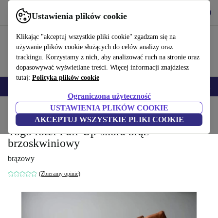
Pobierz aplikację
Pobierz
Ustawienia plików cookie
Korzystaj z refurbed szybko i łatwo
Klikając "akceptuj wszystkie pliki cookie" zgadzam się na
używanie plików cookie służących do celów analizy oraz
trackingu. Korzystamy z nich, aby analizować ruch na stronie oraz
dopasowywać wyświetlane treści. Więcej informacji znajdziesz
tutaj:
Polityka plików cookie
Smartfony
Laptopy
Tablety
Smartwatche
Akcesoria
Słuchawki
Ograniczona użyteczność
USTAWIENIA PLIKÓW COOKIE
Strona główna
Produkty
Gospodarstwo domowe
Meble
AKCEPTUJ WSZYSTKIE PLIKI COOKIE
Togo fotel Pull-Up-skóra brąz
brzoskwiniowy
brązowy
(Zbieramy opinie)