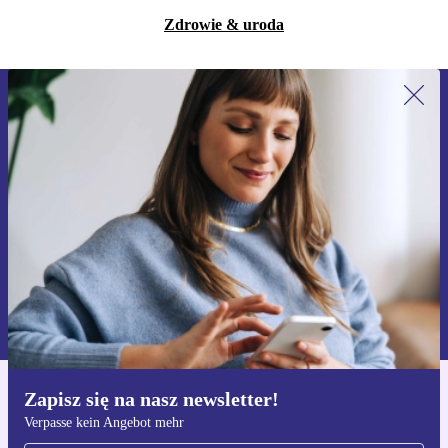
Zdrowie & uroda
Zapisz się na nasz newsletter!
Nie przegap żadnej oferty.
Zarejestruj się
Informacje na temat używania danych osobowych znajdują się w
naszej
Polityce prywatności
Zapisz się na nasz newsletter!
Pobierz aplikację refurbed
Verpasse kein Angebot mehr
Dla iOS i Android